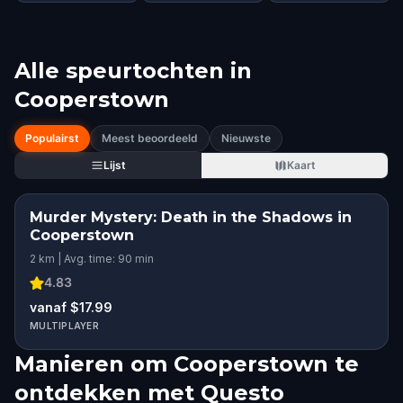
Alle speurtochten in
Cooperstown
Populairst
Meest beoordeeld
Nieuwste
Lijst
Kaart
Murder Mystery: Death in the Shadows in
Cooperstown
2 km | Avg. time: 90 min
4.83
vanaf $17.99
MULTIPLAYER
Manieren om Cooperstown te
ontdekken met Questo