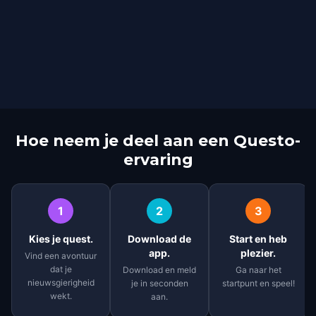
Hoe neem je deel aan een Questo-
ervaring
1
2
3
Kies je quest.
Download de
Start en heb
app.
plezier.
Vind een avontuur
dat je
Download en meld
Ga naar het
nieuwsgierigheid
je in seconden
startpunt en speel!
wekt.
aan.