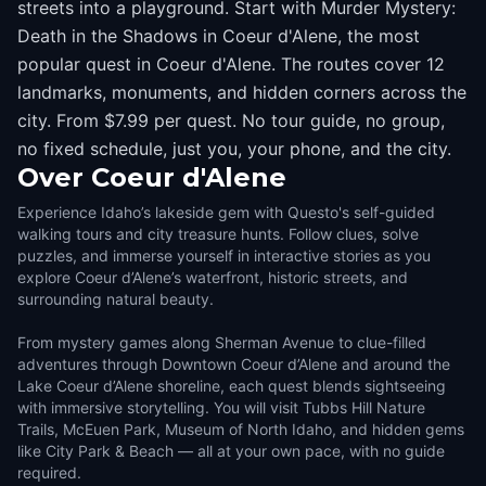
streets into a playground. Start with Murder Mystery:
Death in the Shadows in Coeur d'Alene, the most
popular quest in Coeur d'Alene. The routes cover 12
landmarks, monuments, and hidden corners across the
city. From $7.99 per quest. No tour guide, no group,
no fixed schedule, just you, your phone, and the city.
Over
Coeur d'Alene
Experience Idaho’s lakeside gem with Questo's self-guided
walking tours and city treasure hunts. Follow clues, solve
puzzles, and immerse yourself in interactive stories as you
explore Coeur d’Alene’s waterfront, historic streets, and
surrounding natural beauty.
From mystery games along Sherman Avenue to clue-filled
adventures through Downtown Coeur d’Alene and around the
Lake Coeur d’Alene shoreline, each quest blends sightseeing
with immersive storytelling. You will visit Tubbs Hill Nature
Trails, McEuen Park, Museum of North Idaho, and hidden gems
like City Park & Beach — all at your own pace, with no guide
required.