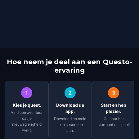
Hoe neem je deel aan een Questo-
ervaring
1
2
3
Kies je quest.
Download de
Start en heb
app.
plezier.
Vind een avontuur
dat je
Download en meld
Ga naar het
nieuwsgierigheid
je in seconden
startpunt en speel!
wekt.
aan.