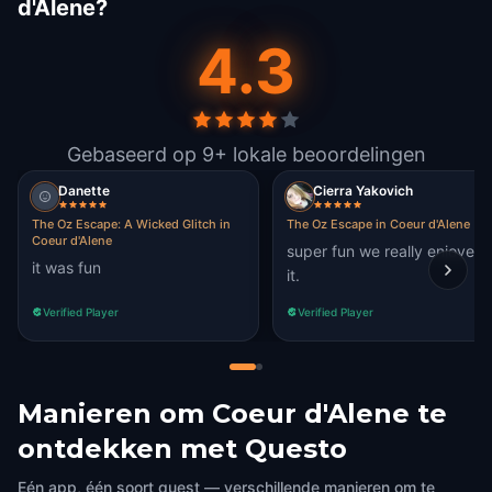
d'Alene?
4.3
Gebaseerd op 9+ lokale beoordelingen
Danette
Cierra Yakovich
The Oz Escape: A Wicked Glitch in
The Oz Escape in Coeur d'Alene
Coeur d'Alene
super fun we really enjoyed
it was fun
it.
Verified Player
Verified Player
Manieren om Coeur d'Alene te
ontdekken met Questo
Eén app, één soort quest — verschillende manieren om te