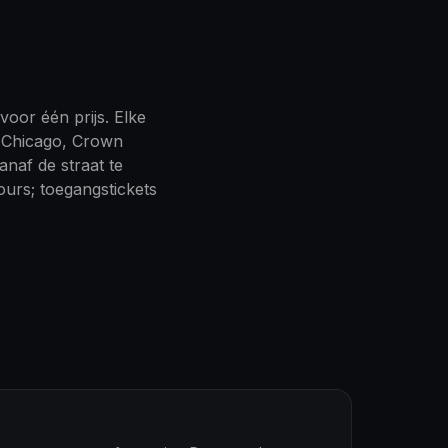
oor één prijs. Elke
f Chicago, Crown
naf de straat te
ours; toegangstickets