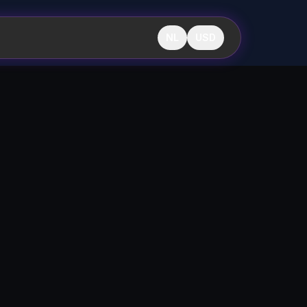
NL
USD