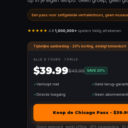
op in je eigen tempo. Geen groep, geen g
Een pass voor zelfgeleide verhalentours, geen museu
★★★★★
4.8
·
1,000,000+
spelers
·
Veilig afrekenen
Tijdelijke aanbieding - 20% korting, eindigt binnenkort
ALLE 8 TOURS · 1 PRIJS
$39.99
$49.99
SAVE
20
%
✓
Verloopt niet
✓
Geld-terug-garant
✓
Directe toegang
✓
Geen abonnement
Koop de Chicago Pass - $39.9
Direct geleverd · werkt offline · GPS-begeleiding · 30