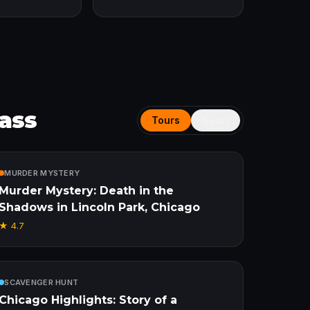
Pass
Tours
Kaart
Inbegrepen
MURDER MYSTERY
Murder Mystery: Death in the
Shadows in Lincoln Park, Chicago
★
4.7
Inbegrepen
SCAVENGER HUNT
Chicago Highlights: Story of a