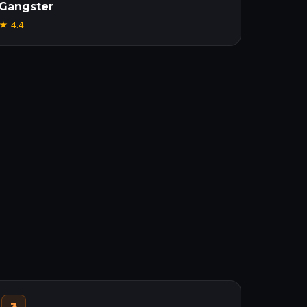
Gangster
★
4.4
3