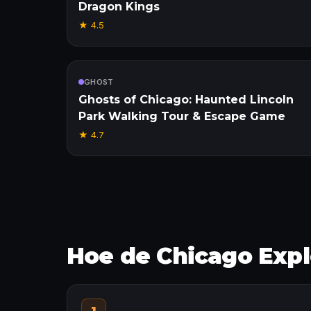
Dragon Kings
★
4.5
Inbegrepen
GHOST
Ghosts of Chicago: Haunted Lincoln
Park Walking Tour & Escape Game
★
4.7
Hoe de Chicago Expl
1