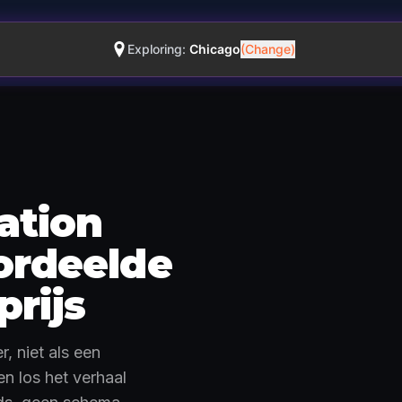
Exploring:
Chicago
(Change)
ation
ordeelde
Zo werkt het · 0:48
prijs
, niet als een
en los het verhaal