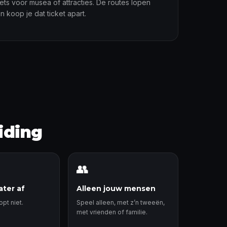
ts voor musea of attracties. De routes lopen
an koop je dat ticket apart.
iding
👥
ater af
Alleen jouw mensen
pt niet.
Speel alleen, met z’n tweeën,
met vrienden of familie.