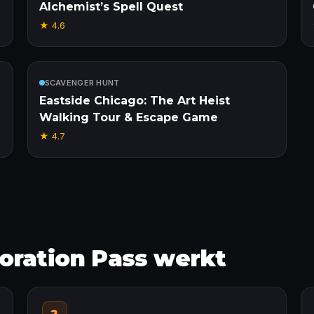
Alchemist’s Spell Quest
★
4.6
Inbegrepen
SCAVENGER HUNT
Eastside Chicago: The Art Heist
Walking Tour & Escape Game
★
4.7
oration Pass werkt
2