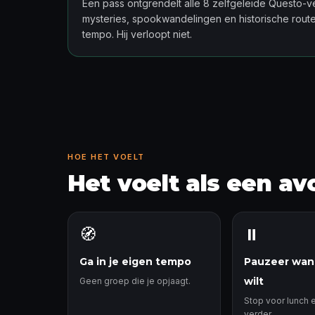
Een pass ontgrendelt alle 8 zelfgeleide Questo-v
mysteries, spookwandelingen en historische routes
tempo. Hij verloopt niet.
HOE HET VOELT
Het voelt als een av
🧭
⏸️
Ga in je eigen tempo
Pauzeer wan
wilt
Geen groep die je opjaagt.
Stop voor lunch e
verder.