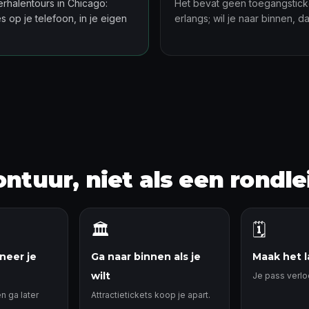
erhalentours in Chicago:
Het bevat geen toegangsticke
 op je telefoon, in je eigen
erlangs; wil je naar binnen, d
ontuur, niet als een rondle
🏛️
🗓️
neer je
Ga naar binnen als je
Maak het l
wilt
Je pass verloo
n ga later
Attractietickets koop je apart.