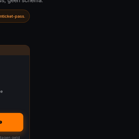
ids, geen schema.
mticket-pass.
ie
9
 dagen geld