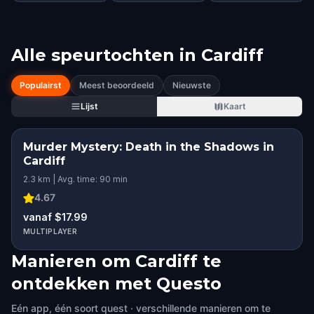
Alle speurtochten in
Cardiff
Populairst
Meest beoordeeld
Nieuwste
Lijst
Kaart
Murder Mystery: Death in the Shadows in
Cardiff
2.3 km | Avg. time: 90 min
4.67
vanaf $17.99
MULTIPLAYER
Manieren om Cardiff te
ontdekken met Questo
Eén app, één soort quest · verschillende manieren om te