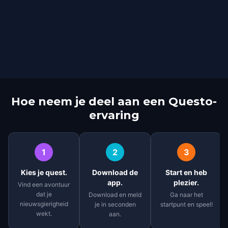
Hoe neem je deel aan een Questo-
ervaring
1
2
3
Kies je quest.
Download de
Start en heb
app.
plezier.
Vind een avontuur
dat je
Download en meld
Ga naar het
nieuwsgierigheid
je in seconden
startpunt en speel!
wekt.
aan.