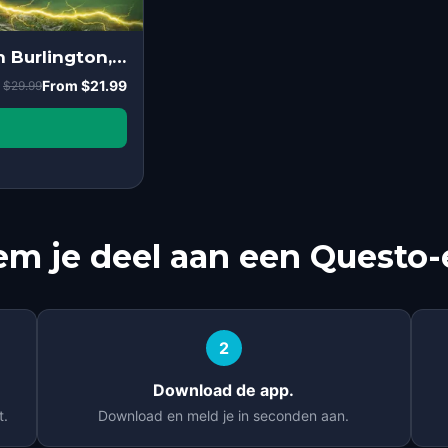
Dorothy’s Quest: The Trials of Oz in Burlington, Ontario
From
$21.99
$29.99
m je deel aan een Questo-
2
Download de app.
t.
Download en meld je in seconden aan.