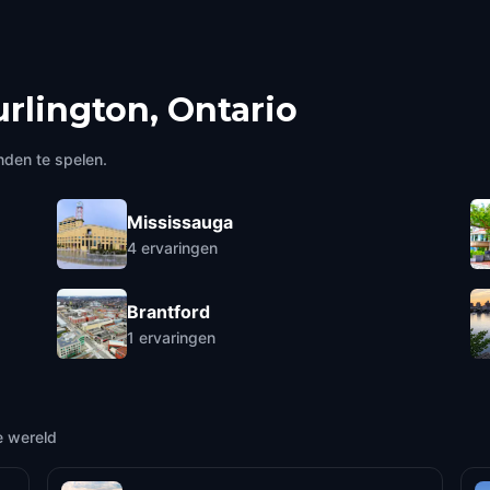
rlington, Ontario
nden te spelen.
Mississauga
4
ervaringen
Brantford
1
ervaringen
e wereld