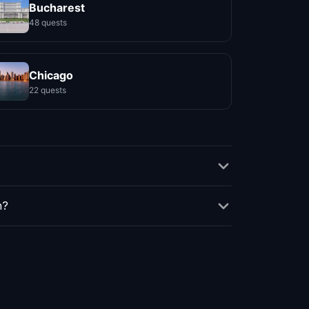
Bucharest
48 quests
Chicago
22 quests
n?