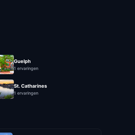
Guelph
1
ervaringen
St. Catharines
1
ervaringen