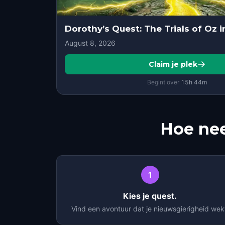
August 8, 2026
Claim je plek
Begint over
15
h
44
m
Hoe nee
1
Kies je quest.
Vind een avontuur dat je nieuwsgierigheid wek