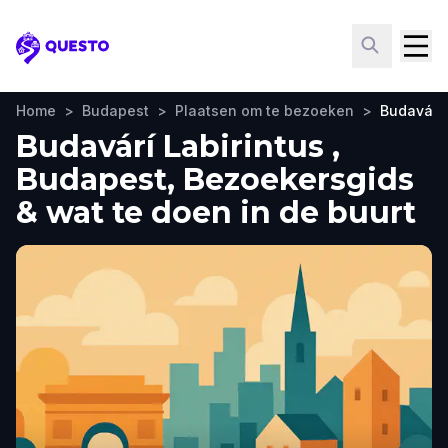
Questo
Home
>
Budapest
>
Plaatsen om te bezoeken
>
Budavárí 
Budavárí Labirintus ,
Budapest, Bezoekersgids
& wat te doen in de buurt