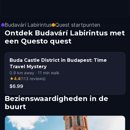
Budavárí Labirintus
Quest startpunten
Ontdek Budavárí Labirintus met
een Questo quest
Buda Castle District in Budapest: Time
Travel Mystery
0.9
km away
·
11
min walk
★
4.4
(
113
reviews
)
$6.99
Bezienswaardigheden in de
buurt