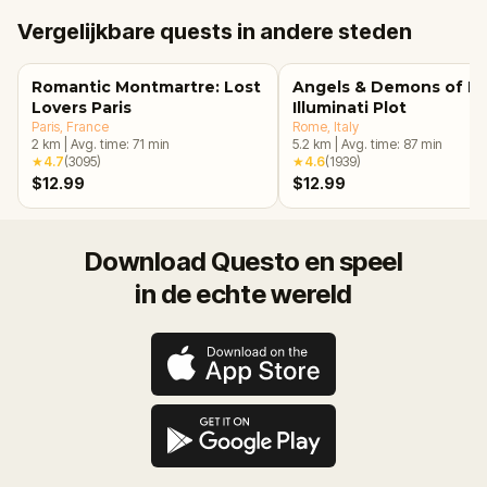
Vergelijkbare quests in andere steden
Romantic Montmartre: Lost
Angels & Demons of R
Lovers Paris
Illuminati Plot
Paris
, France
Rome
, Italy
2
km
|
Avg. time:
71
min
5.2
km
|
Avg. time:
87
min
★
4.7
(
3095
)
★
4.6
(
1939
)
$12.99
$12.99
Download Questo en speel
in de echte wereld