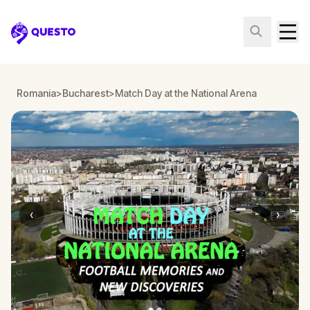
Questo
Romania
>
Bucharest
>
Match Day at the National Arena
‹
›