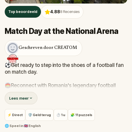
4.88
Top beoordeeld
8
Recensies
Match Day at the National Arena
Geschreven door CREATOM
⚽Get ready to step into the shoes of a football fan
on match day.
🏟️Reconnect with Romania's legendary football
moments and what Hagi and Lucescu
Lees meer
accomplished, but also discover the history of the
area. National Arena is Romania's greatest football
stadium!
⚡ Direct
🛡 Geld terug
⏱ 1 u
🧩 11 puzzels
🏆Solve 11 challenges directly connected to what
🌐
Speel in
🇬🇧 English