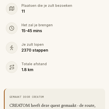
you are going to see. Go sports, go Questo!
Plaatsen die je zult bezoeken
11
Het zal je brengen
15
-
45
mins
Je zult lopen
2370
stappen
Totale afstand
1.8
km
GEMAAKT DOOR CREATOM
CREATOM heeft deze quest gemaakt · de route,