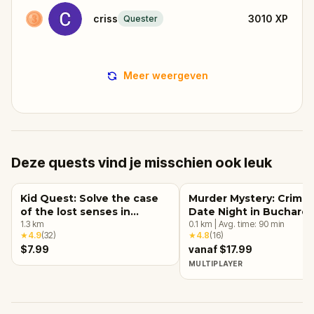
criss
3010
XP
Quester
Meer weergeven
Deze quests vind je misschien ook leuk
Kid Quest: Solve the case
Murder Mystery: Crime
of the lost senses in
Date Night in Buchares
Bucharest
1.3
km
0.1
km
|
Avg. time:
90
min
★
4.9
(
32
)
★
4.8
(
16
)
$7.99
vanaf $17.99
MULTIPLAYER