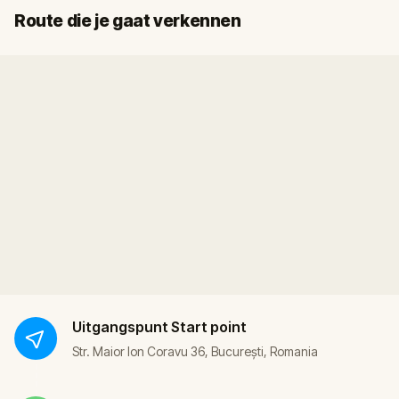
Start
Finish
Route die je gaat verkennen
Uitgangspunt
Start point
Str. Maior Ion Coravu 36, București, Romania