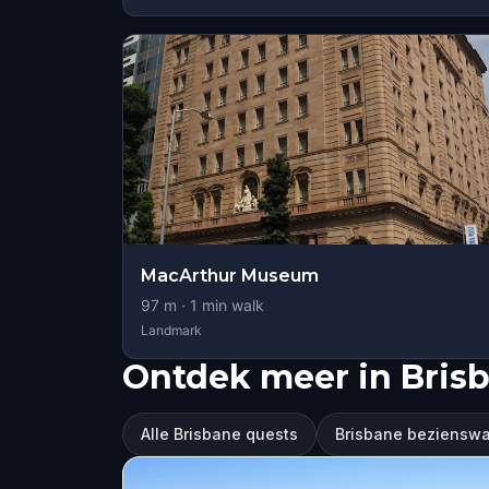
MacArthur Museum
97
m ·
1
min walk
Landmark
Ontdek meer in Bris
Alle Brisbane quests
Brisbane beziensw