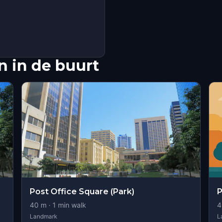
 in de buurt
Post Office Square (Park)
P
40
m ·
1
min walk
4
Landmark
L