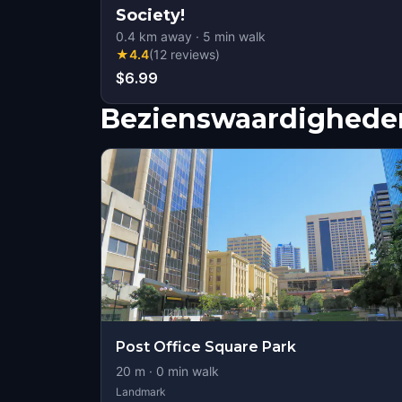
Society!
0.4
km away
·
5
min walk
★
4.4
(
12
reviews
)
$6.99
Bezienswaardigheden
Post Office Square Park
20
m ·
0
min walk
Landmark