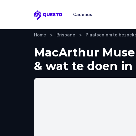
Cadeaus
Questo
Home
>
Brisbane
>
Plaatsen om te bezoek
MacArthur Museu
& wat te doen in