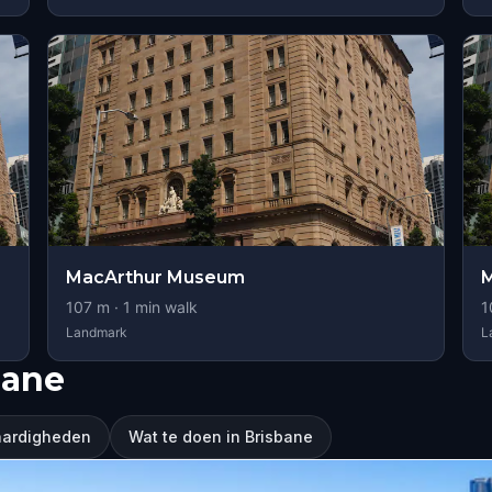
MacArthur Museum
M
107
m ·
1
min walk
1
Landmark
L
bane
aardigheden
Wat te doen in Brisbane