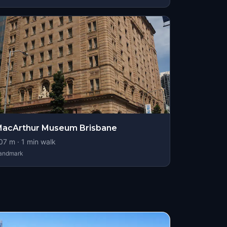
acArthur Museum Brisbane
07
m ·
1
min walk
andmark