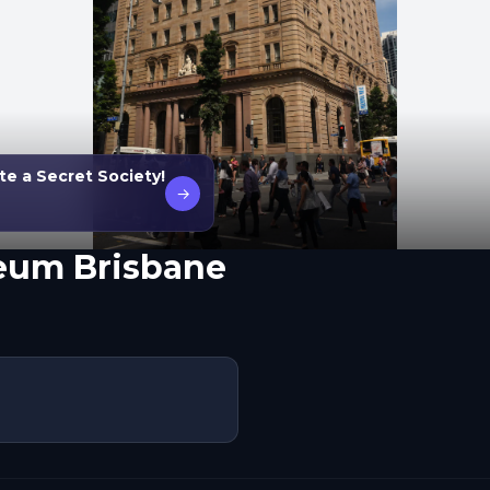
ate a Secret Society!
→
eum Brisbane