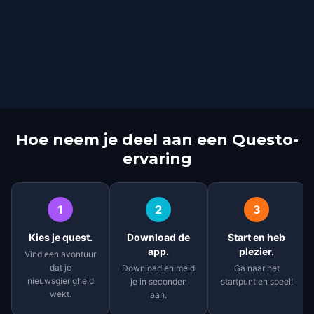
Hoe neem je deel aan een Questo-
ervaring
1
2
3
Kies je quest.
Download de
Start en heb
app.
plezier.
Vind een avontuur
dat je
Download en meld
Ga naar het
nieuwsgierigheid
je in seconden
startpunt en speel!
wekt.
aan.