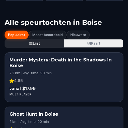
Alle speurtochten in
Boise
Populairst
Meest beoordeeld
Nieuwste
Lijst
Kaart
Murder Mystery: Death in the Shadows in
Boise
2.2 km | Avg. time: 90 min
4.65
vanaf $17.99
MULTIPLAYER
Ghost Hunt in Boise
2 km | Avg. time: 90 min