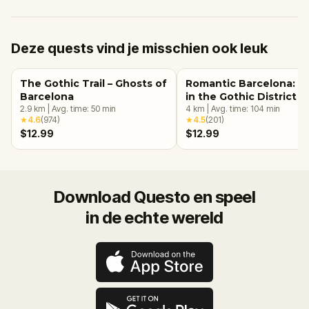
Deze quests vind je misschien ook leuk
The Gothic Trail – Ghosts of
Romantic Barcelona: L
Barcelona
in the Gothic District
2.9
km
|
Avg. time:
50
min
4
km
|
Avg. time:
104
min
★
4.6
(
974
)
★
4.5
(
201
)
$12.99
$12.99
Download Questo en speel
in de echte wereld