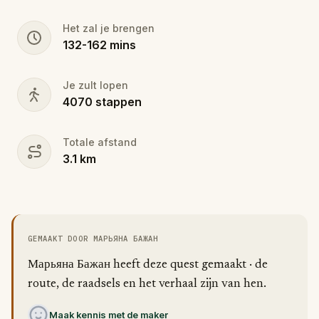
ignore.
Het zal je brengen
132
-
162
mins
Je zult lopen
4070
stappen
Totale afstand
3.1
km
GEMAAKT DOOR МАРЬЯНА БАЖАН
Марьяна Бажан heeft deze quest gemaakt · de
route, de raadsels en het verhaal zijn van hen.
Maak kennis met de maker