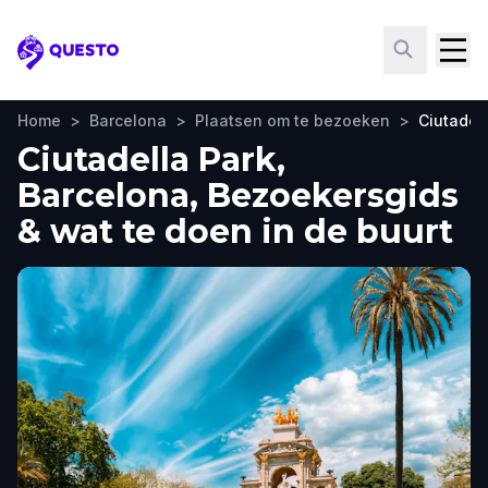
Questo
Home
>
Barcelona
>
Plaatsen om te bezoeken
>
Ciutadel
Ciutadella Park,
Barcelona, Bezoekersgids
& wat te doen in de buurt