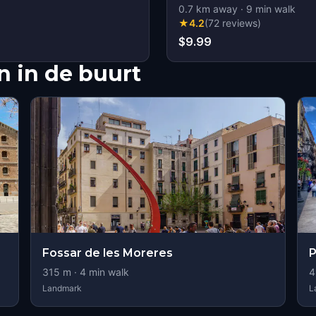
0.7
km away
·
9
min walk
★
4.2
(
72
reviews
)
$9.99
 in de buurt
Fossar de les Moreres
P
315
m ·
4
min walk
4
Landmark
L