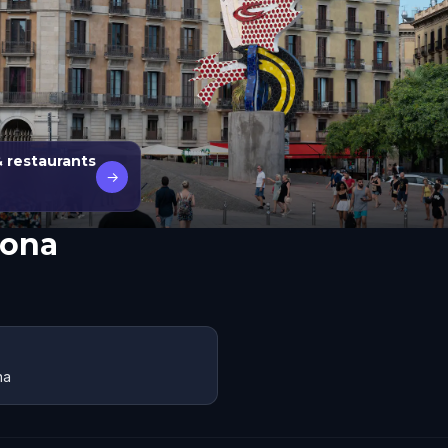
& restaurants
→
lona
na