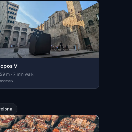
Topos V
59
m ·
7
min walk
andmark
celona