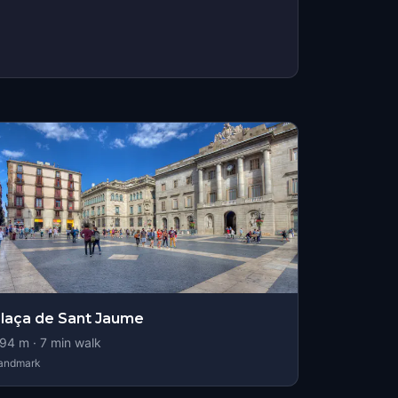
laça de Sant Jaume
94
m ·
7
min walk
andmark