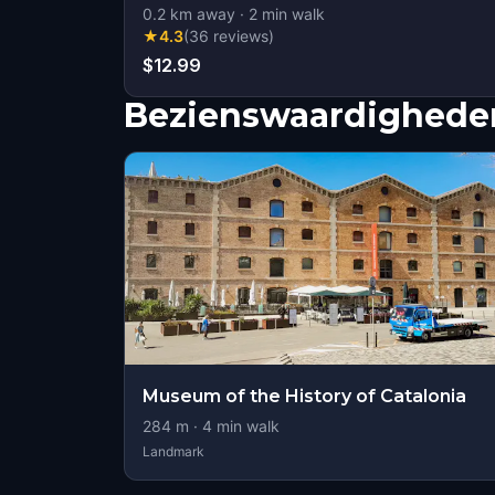
0.2
km away
·
2
min walk
★
4.3
(
36
reviews
)
$12.99
Bezienswaardigheden
Museum of the History of Catalonia
284
m ·
4
min walk
Landmark