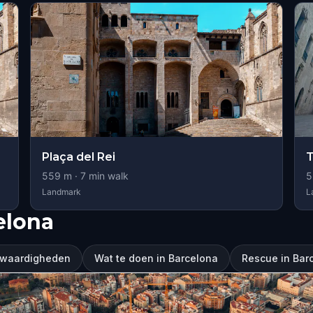
Plaça del Rei
559
m ·
7
min walk
5
Landmark
L
elona
swaardigheden
Wat te doen in Barcelona
Rescue in Bar