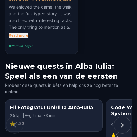
We enjoyed the game, the walk,
and the fun-typed story. It was
also filled with interesting facts.
The only thing to mention as an
improvement is for the last
Read more
point: it seems the pinpoint
Verified Player
brought us to gate 1 but the
puzzle seemed to be from
another place. Please review it,
Nieuwe quests in Alba Iulia:
as I think it needs a fix. Thanks
Speel als een van de eersten
for the game!
Probeer deze quests in bèta en help ons ze nog beter te
maken.
Fii Fotograful Unirii la Alba-Iulia
Code Whit
System
2.5 km | Avg. time: 73 min
4.82
4.1 km | Avg. t
5