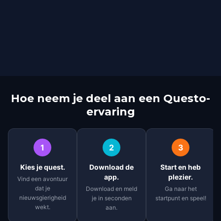
Hoe neem je deel aan een Questo-
ervaring
1
2
3
Kies je quest.
Download de
Start en heb
app.
plezier.
Vind een avontuur
dat je
Download en meld
Ga naar het
nieuwsgierigheid
je in seconden
startpunt en speel!
wekt.
aan.