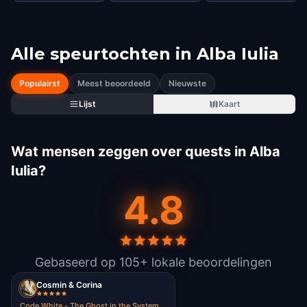
Alle speurtochten in
Alba Iulia
Populairst
Meest beoordeeld
Nieuwste
Lijst
Kaart
Wat mensen zeggen over quests in Alba
Iulia?
4.8
Gebaseerd op 105+ lokale beoordelingen
Cosmin & Corina
Code White - The Ghost in the System