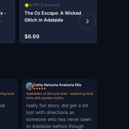
4.17
(
12
reviews)
4.33
(
12
r
s -
The Oz Escape: A Wicked
The Cinder
Glitch in Adelaide
Adelaide
$6.99
$6.99
Cathy Natasha Anakaria Ellis
ring local
Adelaiders of the Lost Arks - exploring local
links with ancient myths
nal
really fun story. did get a bit
lost with directions as
someone who has never been
to Adelaide before though