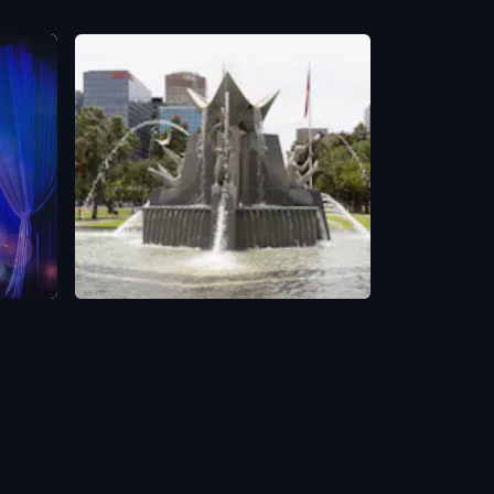
Three Rivers Fountain
Adelaide
,
Australia