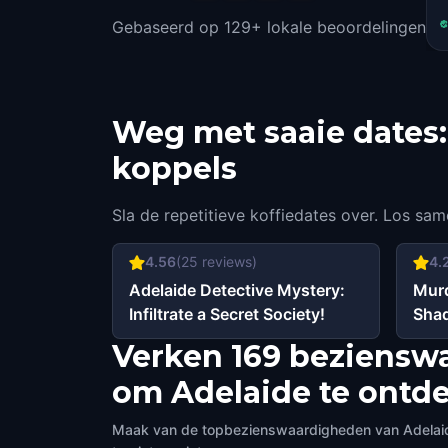
Gebaseerd op 129+ lokale beoordelingen
Weg met saaie dates: 
koppels
Sla de repetitieve koffiedates over. Los sa
4.56
(
25
reviews)
4.
Adelaide Detective Mystery:
Murd
Infiltrate a Secret Society!
Shad
Adel
Verken 169 bezienswa
om Adelaide te ontd
Maak van de topbezienswaardigheden van Adelaide 