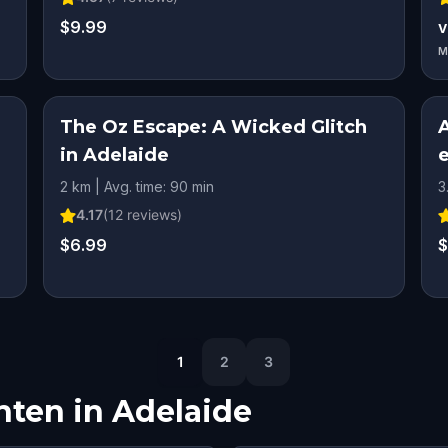
$9.99
v
M
The Oz Escape: A Wicked Glitch
A
in Adelaide
e
2 km | Avg. time: 90 min
3
4.17
(
12
reviews)
$6.99
$
1
2
3
hten in
Adelaide