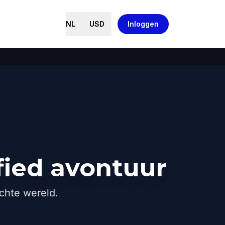
NL
USD
Inloggen
fied avontuur
chte wereld.