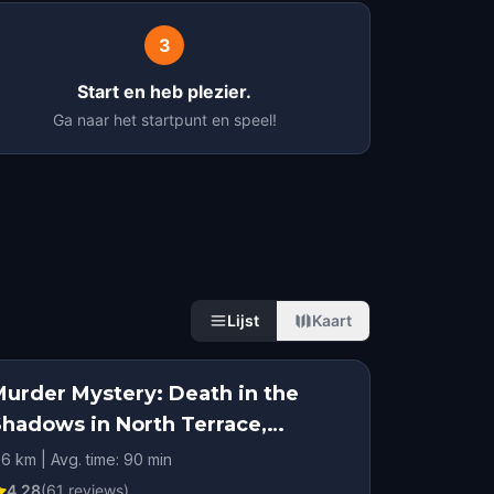
3
Start en heb plezier.
Ga naar het startpunt en speel!
Lijst
Kaart
Murder Mystery: Death in the
Shadows in North Terrace,
Adelaide
.6 km | Avg. time: 90 min
4.28
(
61
reviews)