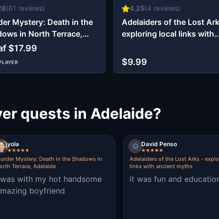
28
(
61
reviews)
4.25
(
4
reviews)
er Mystery: Death in the
Adelaiders of the Lost Ark
ows in North Terrace,
exploring local links with
aide
ancient myths
af $17.99
$9.99
PLAYER
r quests in Adelaide?
yola
David Penso
urder Mystery: Death in the Shadows in
Adelaiders of the Lost Arks - explo
orth Terrace, Adelaide
links with ancient myths
 was with my hot handsome
it was fun and educatio
mazing boyfriend