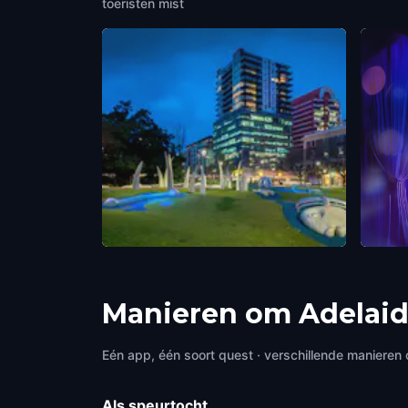
toeristen mist
Hindmarsh Square
Trade
Adelaide
,
Australia
Adelai
Manieren om Adelaid
Eén app, één soort quest · verschillende manieren 
Als speurtocht