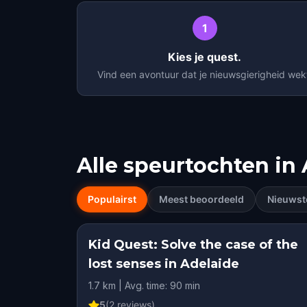
1
Kies je quest.
Vind een avontuur dat je nieuwsgierigheid wek
Alle speurtochten in
Populairst
Meest beoordeeld
Nieuwst
Kid Quest: Solve the case of the
lost senses in Adelaide
1.7 km | Avg. time: 90 min
5
(
2
reviews)