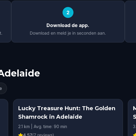
2
Download de app.
t.
Download en meld je in seconden aan.
Adelaide
e
Lucky Treasure Hunt: The Golden
Shamrock in Adelaide
2.1 km | Avg. time: 90 min
3
4.57
(
7
reviews)