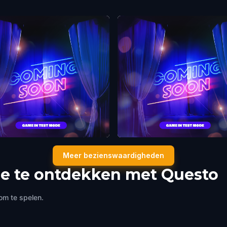
s Hall Lane Mural
Statue of Queen Victoria
Meer bezienswaardigheden
de
,
Australia
Adelaide
,
Australia
e te ontdekken met Questo
om te spelen.