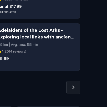
anaf $17.99
ULTIPLAYER
delaiders of the Lost Arks -
xploring local links with ancient
myths
.9 km | Avg. time: 155 min
4.25
(
4
reviews)
9.99