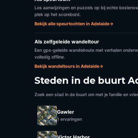
Los aanwijzingen en puzzels op bij echte beziensw
plek op het scorebord.
Bekijk alle speurtochten in Adelaide
→
Als zelfgeleide wandeltour
Een gps-geleide wandelroute met verhalen onderweg
volledig offline.
Bekijk wandeltours in Adelaide
→
Steden in de buurt
A
Zoek een stad in de buurt om met je familie en vrie
Gawler
1
ervaringen
Victor Harbor