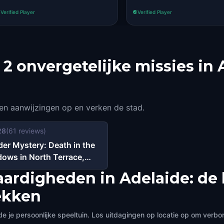
Verified Player
Verified Player
2 onvergetelijke missies in 
men aanwijzingen op en verken de stad.
28
(
61
reviews)
er Mystery: Death in the
ows in North Terrace,
aide
ardigheden in Adelaide: de
ekken
je persoonlijke speeltuin. Los uitdagingen op locatie op om verb