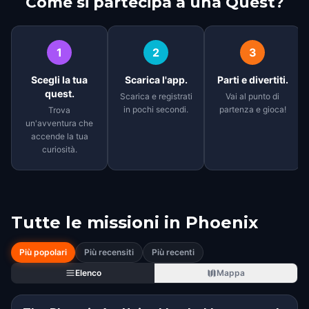
Come si partecipa a una Quest?
1
2
3
Scegli la tua
Scarica l'app.
Parti e divertiti.
quest.
Scarica e registrati
Vai al punto di
in pochi secondi.
partenza e gioca!
Trova
un'avventura che
accende la tua
curiosità.
Tutte le missioni in
Phoenix
Più popolari
Più recensiti
Più recenti
Elenco
Mappa