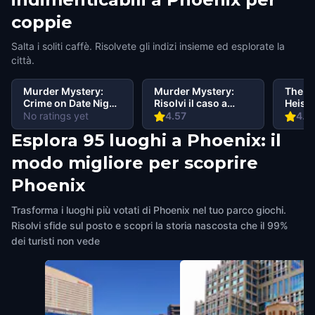
coppie
Salta i soliti caffè. Risolvete gli indizi insieme ed esplorate la
città.
Murder Mystery:
Murder Mystery:
The P
Crime on Date Night
Risolvi il caso a
Heist:
in Phoenix
Phoenix
Myste
No ratings yet
4.57
4.6
Maste
Esplora 95 luoghi a Phoenix: il
modo migliore per scoprire
Phoenix
Trasforma i luoghi più votati di Phoenix nel tuo parco giochi.
Risolvi sfide sul posto e scopri la storia nascosta che il 99%
dei turisti non vede