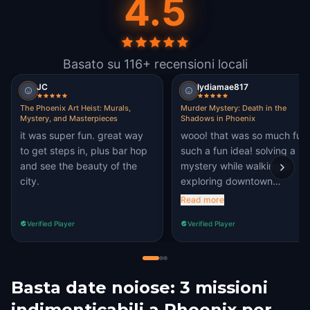
4.5
Basato su 116+ recensioni locali
JC
lydiamae817
The Phoenix Art Heist: Murals,
Murder Mystery: Death in the
Mystery, and Masterpieces
Shadows in Phoenix
it was super fun. great way
wooo! that was so much fun!
to get steps in, plus bar hop
such a fun idea! solving a
and see the beauty of the
mystery while walking &
city.
exploring downtown
Phoenix!!
Read more
Verified Player
Verified Player
Basta date noiose: 3 missioni
indimenticabili a Phoenix per