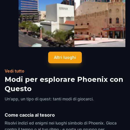
Herberger Theater Center
Orpheum Theatre Phoenix
Altri luoghi
Phoenix
,
United States of America
Phoenix
,
United States of Ameri
Vedi tutto
Modi per esplorare Phoenix con
Questo
Un'app, un tipo di quest: tanti modi di giocarci.
Come caccia al tesoro
Risolvi indizi ed enigmi nei luoghi simbolo di Phoenix. Gioca
contro il tempo o al tuo ritmo · e porta un gruppo per