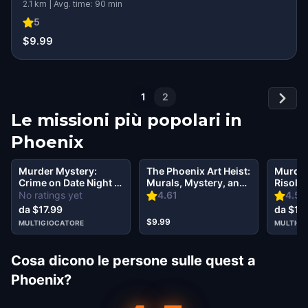
2.1 km | Avg. time: 90 min
5
$9.99
1
2
Le missioni più popolari in
Phoenix
Murder Mystery:
The Phoenix Art Heist:
Murder
Crime on Date Night in
Murals, Mystery, and
Risolvi
Phoenix
Masterpieces
Phoeni
No ratings yet
4.61
4.57
da $17.99
da $17
$9.99
MULTIGIOCATORE
MULTIGI
Cosa dicono le persone sulle quest a
Phoenix?