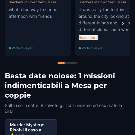
Shadows in Downtown, Mesa
Shadows in Downtown, Mesa
what a fun way to spend
it was really fun to drive
afternoon with friends
around the city looking at
different things and solving
different clues. some were
easy and some were hard...
Read more
we might be dumb but it wa
Verified Player
Verified Player
hard anyway lol. what a gre
adventure... gonna do
another one 😁
Basta date noiose: 1 missioni
indimenticabili a Mesa per
coppie
Salta i soliti caffè. Risolvete gli indizi insieme ed esplorate la
città.
Murder Mystery:
Risolvi il caso a
Downtown Mesa