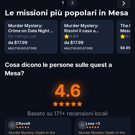
1
2
Le missioni più popolari in
Mesa
Murder Mystery:
Murder Mystery:
The Oz
Crime on Date Night in
Risolvi il caso a
Mesa
Downtown, Mesa
Downtown Mesa
No ratings yet
4.64
4.56
Mesa
da $17.99
da $17.99
$6.99
MULTIGIOCATORE
MULTIGIOCATORE
Cosa dicono le persone sulle quest a
Mesa?
4.6
Basato su 171+ recensioni locali
CRavelli
Lena <3
Murder Mystery: Death in the
Murder Mystery: Death in the