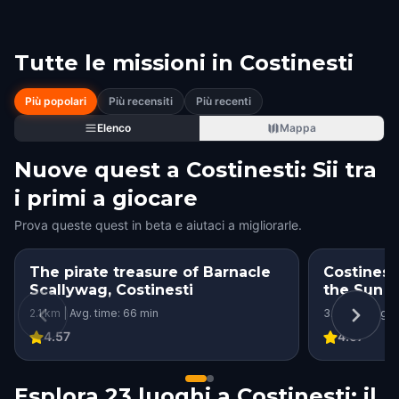
Tutte le missioni in
Costinesti
Più popolari
Più recensiti
Più recenti
Elenco
Mappa
Nuove quest a Costinesti: Sii tra
i primi a giocare
Prova queste quest in beta e aiutaci a migliorarle.
The pirate treasure of Barnacle
Costinest
Scallywag, Costinesti
the Sun
2.1 km | Avg. time: 66 min
3.7 km | Avg. 
4.57
4.67
Esplora 23 luoghi a Costinesti: il