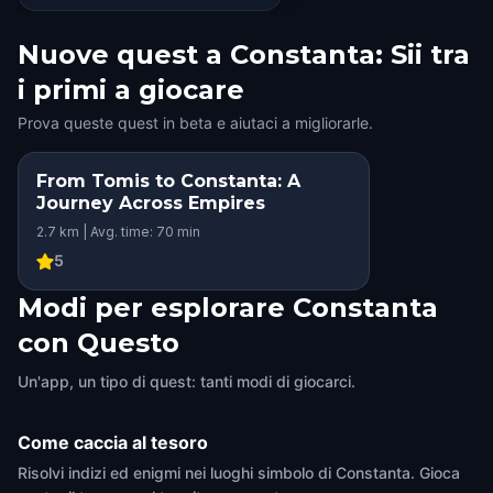
Nuove quest a Constanta: Sii tra
i primi a giocare
Prova queste quest in beta e aiutaci a migliorarle.
From Tomis to Constanta: A
STEP INTO THE STORY
Journey Across Empires
HIDDEN HISTORY
2.7 km | Avg. time: 70 min
SQUAD CHALLENGE
5
Modi per esplorare Constanta
con Questo
Un'app, un tipo di quest: tanti modi di giocarci.
Come caccia al tesoro
Risolvi indizi ed enigmi nei luoghi simbolo di Constanta. Gioca