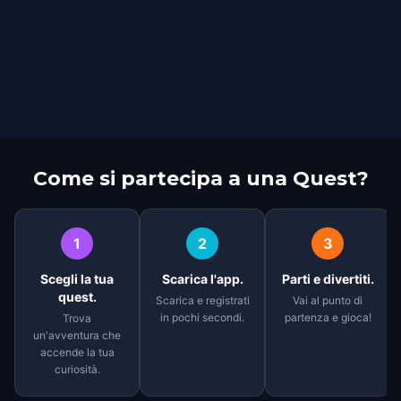
Come si partecipa a una Quest?
1
2
3
Scegli la tua
Scarica l'app.
Parti e divertiti.
quest.
Scarica e registrati
Vai al punto di
in pochi secondi.
partenza e gioca!
Trova
un'avventura che
accende la tua
curiosità.