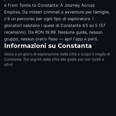
e From Tomis to Constanta: A Journey Across
Empires. Da misteri criminali a avventure per famiglie,
c'è un percorso per ogni tipo di esploratore. I
giocatori valutano i quest di Constanta 4.5 su 5 (57
recensioni). Da RON 19.99. Nessuna guida, nessun
gruppo, nessun orario fisso — apri l'app e parti.
Informazioni su
Constanta
Gioca a un gioco di esplorazione della città e scopri il meglio di
Constanta. Dai segreti della città alle guide per non turisti e
altro!