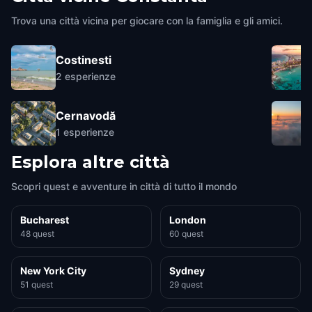
Trova una città vicina per giocare con la famiglia e gli amici.
Costinesti
2
esperienze
Cernavodă
1
esperienze
Esplora altre città
Scopri quest e avventure in città di tutto il mondo
Bucharest
London
48 quest
60 quest
New York City
Sydney
51 quest
29 quest