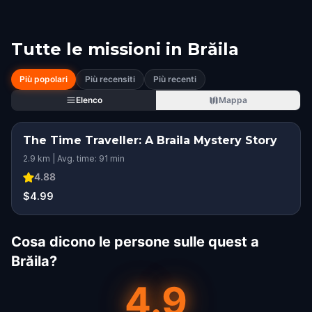
Tutte le missioni in
Brăila
Più popolari
Più recensiti
Più recenti
Elenco
Mappa
The Time Traveller: A Braila Mystery Story
2.9 km | Avg. time: 91 min
4.88
$4.99
Cosa dicono le persone sulle quest a
Brăila?
4.9