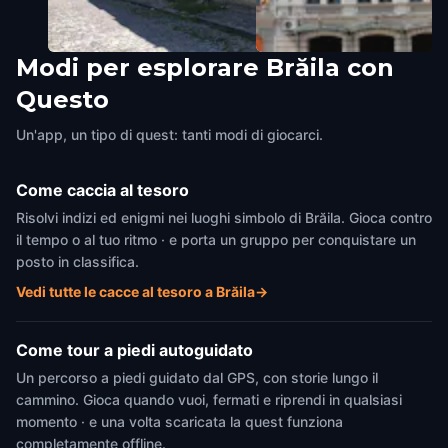
Modi per esplorare Brăila con
The Viewpoint Stairs
Maria Filotti Theater Entr
Questo
Brăila
,
Romania
Brăila
,
Romania
Un'app, un tipo di quest: tanti modi di giocarci.
Come caccia al tesoro
Risolvi indizi ed enigmi nei luoghi simbolo di Brăila. Gioca contro
il tempo o al tuo ritmo · e porta un gruppo per conquistare un
posto in classifica.
Vedi tutte le cacce al tesoro a Brăila
→
Come tour a piedi autoguidato
Un percorso a piedi guidato dal GPS, con storie lungo il
cammino. Gioca quando vuoi, fermati e riprendi in qualsiasi
momento · e una volta scaricata la quest funziona
completamente offline.