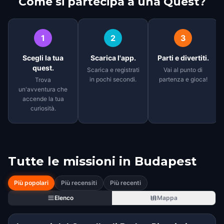
Come si partecipa a una Quest?
1
2
3
Scegli la tua
Scarica l'app.
Parti e divertiti.
quest.
Scarica e registrati
Vai al punto di
in pochi secondi.
partenza e gioca!
Trova
un'avventura che
accende la tua
curiosità.
Tutte le missioni in
Budapest
Più popolari
Più recensiti
Più recenti
Elenco
Mappa