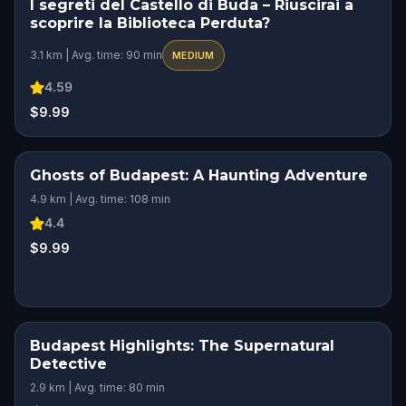
I segreti del Castello di Buda – Riuscirai a
STEP INTO THE STORY
scoprire la Biblioteca Perduta?
HIDDEN HISTORY
3.1 km | Avg. time: 90 min
MEDIUM
4.59
$9.99
Ghosts of Budapest: A Haunting Adventure
4.9 km | Avg. time: 108 min
4.4
$9.99
Budapest Highlights: The Supernatural
Detective
2.9 km | Avg. time: 80 min