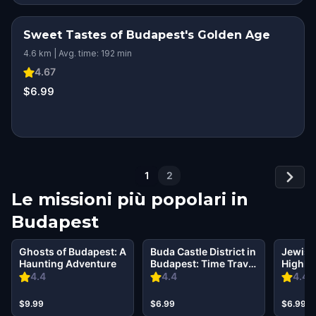
Sweet Tastes of Budapest's Golden Age
4.6 km | Avg. time: 192 min
4.67
$6.99
1
2
Le missioni più popolari in
Budapest
Ghosts of Budapest: A
Buda Castle District in
Jewish
Haunting Adventure
Budapest: Time Travel
Highlig
Mystery
Budape
4.4
4.4
4.4
Case
$9.99
$6.99
$6.99