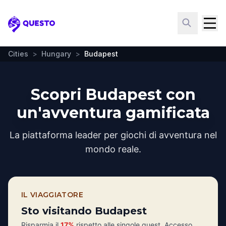
Questo
Cities
>
Hungary
>
Budapest
Scopri Budapest con
un'avventura gamificata
La piattaforma leader per giochi di avventura nel
mondo reale.
IL VIAGGIATORE
Sto visitando Budapest
Risparmia il
17%
rispetto alle singole quest. Accesso