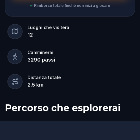
✓
Rimborso totale finché non inizi a giocare
Luoghi che visiterai
12
Camminerai
3290
passi
Distanza totale
2.5
km
Percorso che esplorerai
Inizio
Fine