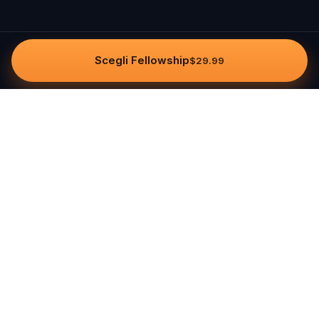
Scegli Fellowship
$29.99
Questo
In un mondo sempre più digitale,
Questo ti riporta a ciò che è reale. Le
nostre quest ti invitano a uscire,
connetterti con le persone e creare
ricordi indimenticabili – una città alla
volta. Ogni esperienza nasce da una
community globale di oltre 30.000