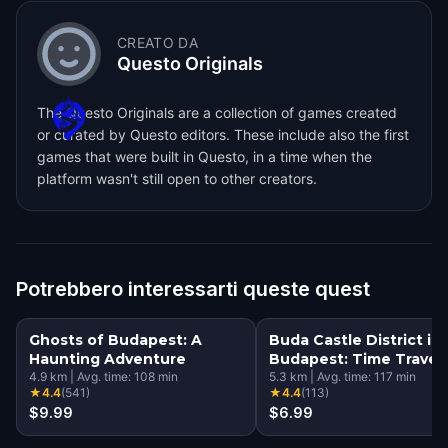
CREATO DA
Questo Originals
The Questo Originals are a collection of games created
or curated by Questo editors. These include also the first
games that were built in Questo, in a time when the
platform wasn't still open to other creators.
Potrebbero interessarti queste quest
Ghosts of Budapest: A
Buda Castle District in
Haunting Adventure
Budapest: Time Travel
4.9
km
|
Avg. time:
108
min
Mystery
5.3
km
|
Avg. time:
117
min
★
4.4
(
541
)
★
4.4
(
113
)
$9.99
$6.99