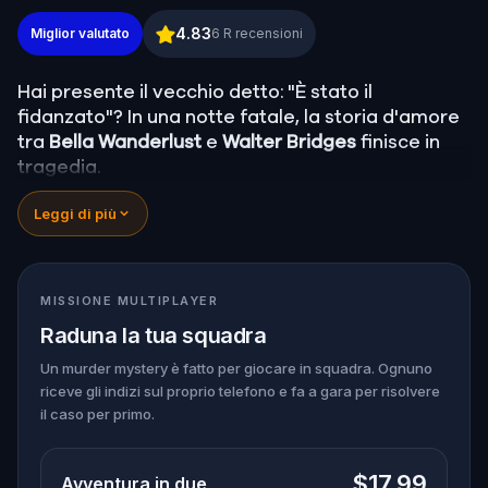
Murder Mystery: Risolvi il caso a Budapest
4.83
Miglior valutato
6
R recensioni
Hai presente il vecchio detto: "È stato il
fidanzato"? In una notte fatale, la storia d'amore
tra
Bella Wanderlust
e
Walter Bridges
finisce in
tragedia.
Bella, famosa travel blogger, è stata trovata
Leggi di più
morta durante un tour a caccia di fantasmi
guidato dal teatrale Percy Shadows.
Ora tocca a
te scoprire la verità.
È stato Walter, l’ossessivo fidanzato? Percy, la
MISSIONE MULTIPLAYER
guida turistica con un debole per la
Raduna la tua squadra
drammaticità? O forse qualcun altro si nasconde
nell'ombra?
Un murder mystery è fatto per giocare in squadra. Ognuno
riceve gli indizi sul proprio telefono e fa a gara per risolvere
🔎
Raccogli indizi
, interroga i sospettati e
il caso per primo.
smaschera il vero assassino prima che colpisca
ancora. Assicurati di avere
carta e penna
a
portata di mano per annotare ogni prova cruciale
$17.99
Avventura in due