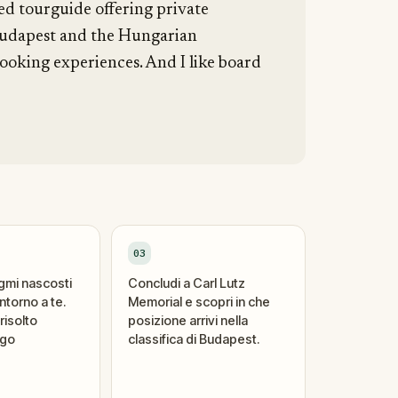
sed tourguide offering private
 Budapest and the Hungarian
cooking experiences. And I like board
03
igmi nascosti
Concludi a Carl Lutz
ntorno a te.
Memorial e scopri in che
risolto
posizione arrivi nella
ogo
classifica di Budapest.