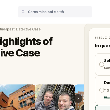
 Budapest: Detective Case
ghlights of
SCEGLI 
In qua
ive Case
So
Solo
Du
2 gi
›
Risp