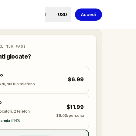
IT
USD
Accedi
IL TUO PASS
nti giocate?
lo
$6.99
 tu, sul tuo telefono
o
$11.99
ocatori, 2 telefoni
$6.00/persona
armia il 14%