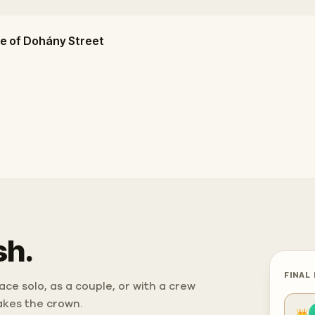
e of Dohány Street
sh.
FINAL
ce solo, as a couple, or with a crew
takes the crown.
👑