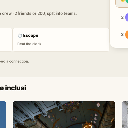
 crew · 2 friends or 200, split into teams.
2
3
⏱
Escape
Beat the clock
need a connection.
 inclusi