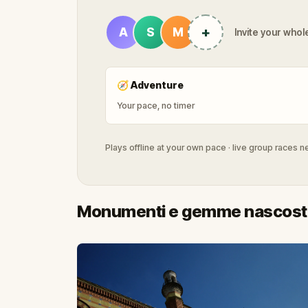
+
A
S
M
Invite your whole
🧭
Adventure
Your pace, no timer
Plays offline at your own pace · live group races 
Monumenti e gemme nascoste