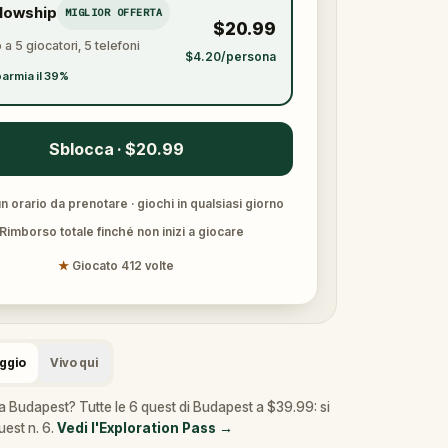
llowship
MIGLIOR OFFERTA
$20.99
 a 5 giocatori, 5 telefoni
$4.20/persona
armia il 39%
Sblocca · $20.99
 orario da prenotare · giochi in qualsiasi giorno
Rimborso totale finché non inizi a giocare
★
Giocato 412 volte
aggio
Vivo qui
a Budapest? Tutte le 6 quest di Budapest a $39.99: si
uest n. 6.
Vedi l'Exploration Pass
→