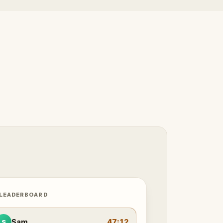
 LEADERBOARD
Sam
47:12
S