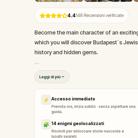
4.4
148
Recensioni verificate
Become the main character of an excitin
which you will discover Budapest´s Jewish D
history and hidden gems.
Uncover what was here and what life look
Leggi di più
fun and popular places in the city. Along 
spend a quiet moment at moving memorials
Accesso immediato
⚡
Prenota ora, inizia subito · senza aspettare una
guida.
14 enigmi geolocalizzati
🧩
Risolvili per sbloccare storie nascoste e
luoghi segreti.