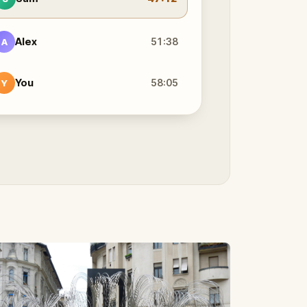
Alex
51:38
A
You
58:05
Y