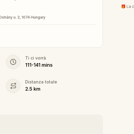
🎁 La c
Dohány u. 2, 1074 Hungary
Ti ci vorrà
111
-
141
mins
Distanza totale
2.5
km