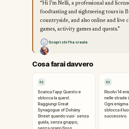
“Hi I’m Nelli, a professional and licen
foodtasting and sightseeing tours in
countryside, and also online and live 
games, activity games and quests.”
Scopri chi l'ha creata
Cosa farai davvero
01
02
Scarica l'app Questo e
Risolvi 14 en
sblocca la quest.
nelle strade i
Raggiungi Great
Ogni enigma 
Synagogue of Dohány
sblocca il lu
Street quando vuoi · senza
successivo.
guida, senza gruppo,
senza orario fisso.