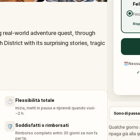
Fe
Fino
Risp
g real-world adventure quest, through
istrict with its surprising stories, tragic
🗓
Nessun
ed like before it became one of the most
✓
the way, you’ll visit stunning synagogues,
 and enjoy vivid street art.
Flessibilità totale
⏱️
Inizia, metti in pausa e riprendi quando vuoi ·
~2 h.
Sono di pass
Soddisfatti o rimborsati
🛡️
Qualche giorno 
Rimborso completo entro 30 giorni se non fa
ripaga già alla q
per te.