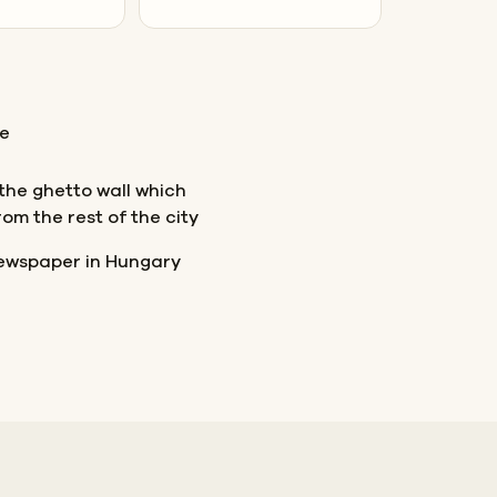
pe
 the ghetto wall which
rom the rest of the city
newspaper in Hungary