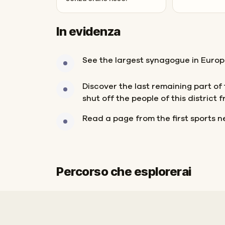
In evidenza
See the largest synagogue in Euro
Discover the last remaining part of
shut off the people of this district f
Read a page from the first sports 
Percorso che esplorerai
Inizio
Fine