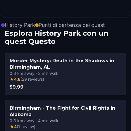
History Park
Punti di partenza dei quest
Esplora History Park con un
quest Questo
Murder Mystery: Death in the Shadows in
Birmingham, AL
0.3
km away
·
3
min walk
★
4.8
(
29
reviews
)
$9.99
Birmingham - The Fight for Civil Rights in
Alabama
0.3
km away
·
4
min walk
★
4
(
1
review
)