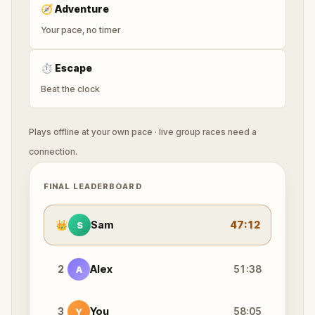
🧭
Adventure
Your pace, no timer
⏱
Escape
Beat the clock
Plays offline at your own pace · live group races need a
connection.
FINAL LEADERBOARD
👑
Sam
47:12
S
2
Alex
51:38
A
3
You
58:05
Y