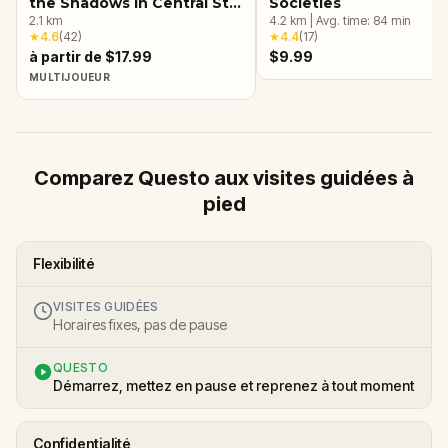
the Shadows in Central St.
Societies
Boniface, Winnipeg
2.1
km
4.2
km
|
Avg. time:
84
min
★
4.6
(
42
)
★
4.4
(
17
)
à partir de $17.99
$9.99
MULTIJOUEUR
Comparez Questo aux visites guidées à
pied
Flexibilité
VISITES GUIDÉES
Horaires fixes, pas de pause
QUESTO
Démarrez, mettez en pause et reprenez à tout moment
Confidentialité