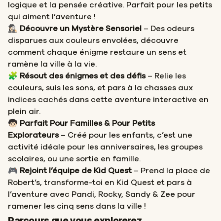
logique et la pensée créative. Parfait pour les petits
qui aiment l’aventure !
🕵🏻‍♀️
Découvre un Mystère Sensoriel
– Des odeurs
disparues aux couleurs envolées, découvre
comment chaque énigme restaure un sens et
ramène la ville à la vie.
🧩
Résout des énigmes et des défis
– Relie les
couleurs, suis les sons, et pars à la chasses aux
indices cachés dans cette aventure interactive en
plein air.
🧒🏻
Parfait Pour Familles & Pour Petits
Explorateurs
– Créé pour les enfants, c’est une
activité idéale pour les anniversaires, les groupes
scolaires, ou une sortie en famille.
🎮
Rejoint l’équipe de Kid Quest
– Prend la place de
Robert’s, transforme-toi en Kid Quest et pars à
l’aventure avec Pandi, Rocky, Sandy & Zee pour
ramener les cinq sens dans la ville !
Départ
Arrivée
Parcours que vous explorerez