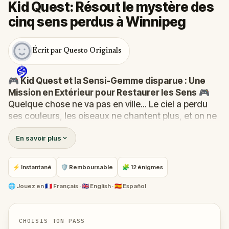
Kid Quest: Résout le mystère des
cinq sens perdus à Winnipeg
Écrit par Questo Originals
🎮 Kid Quest et la Sensi-Gemme disparue : Une
Mission en Extérieur pour Restaurer les Sens
🎮
Quelque chose ne va pas en ville... Le ciel a perdu
ses couleurs, les oiseaux ne chantent plus, et on ne
sent plus les gâteaux de la pâtisserie. La Sensi-
En savoir plus
Gemme, la source de la vue, de l'ouïe, du goût et du
toucher, a disparu !
Quand Robert reçoit un appel du Calin-Com, il se
⚡ Instantané
🛡 Remboursable
🧩 12 énigmes
transforme en
Kid Quest
et assemble sa fidèle
équipe :
Pandi, Rocky, Sandy et Zee
. Tous
🌐
Jouez en
🇫🇷 Français · 🇬🇧 English · 🇪🇸 Español
ensemble, ils vont devoir retrouver la gemme perdue
et la ramener à sa place.
Qui a volé la Sensi-Gemme ?
Est-ce que l’équipe
CHOISIS TON PASS