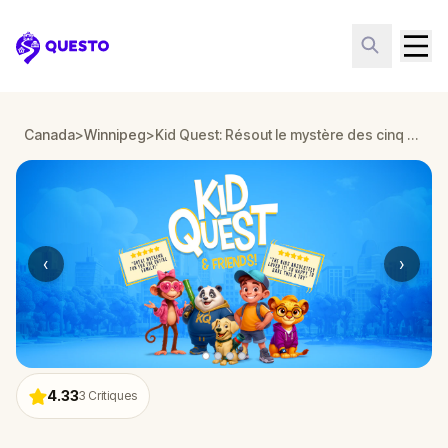
Questo
Canada
>
Winnipeg
>
Kid Quest: Résout le mystère des cinq sens perdus à Winnipeg
‹
›
4.33
3
Critiques