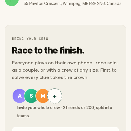
55 Pavilion Crescent, Winnipeg, MB R3P 2N6, Canada
BRING YOUR CREW
Race to the finish.
Everyone plays on their own phone · race solo,
as a couple, or with a crew of any size. First to
solve every clue takes the crown.
+
A
S
M
Invite your whole crew · 2 friends or 200, split into
teams.