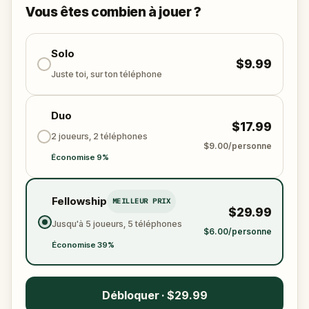
pourra résoudre toutes les énigmes, suivre les
Vous êtes combien à jouer ?
indices, et restaurer les cinq sens avant qu’il ne soit
trop tard ?
🌈 Rejoint
Solo
Kid Quest
pour cette aventure au grand-
$9.99
air,
restaurer les cinq sens et trouver la Sensi-
Juste toi, sur ton téléphone
Gemme !
Duo
$17.99
2 joueurs, 2 téléphones
$9.00/personne
Économise 9%
Fellowship
MEILLEUR PRIX
$29.99
Jusqu'à 5 joueurs, 5 téléphones
$6.00/personne
Économise 39%
Débloquer · $29.99