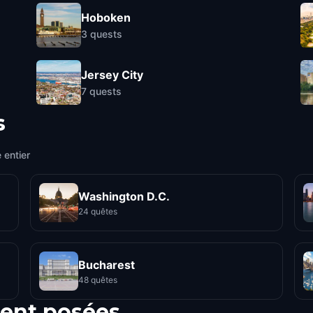
Hoboken
3
quests
Jersey City
7
quests
s
 entier
Washington D.C.
24 quêtes
Bucharest
48 quêtes
ent posées