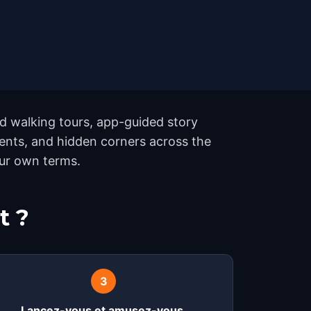
d walking tours, app-guided story
ents, and hidden corners across the
our own terms.
t ?
3
Lancez-vous et amusez-vous.