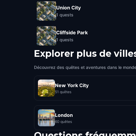
Union City
1
quests
Cliffside Park
1
quests
Explorer plus de ville
Découvrez des quêtes et aventures dans le monde
New York City
51 quêtes
London
60 quêtes
Questions fréquemm