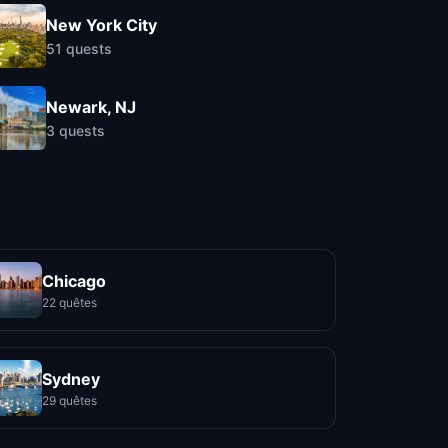
New York City
51
quests
Newark, NJ
3
quests
Chicago
22 quêtes
Sydney
29 quêtes