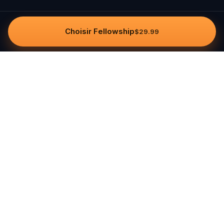
Choisir Fellowship
$29.99
Questo
Dans un monde de plus en plus virtuel,
Questo te reconnecte au réel. Nos
quests t’invitent à sortir, rencontrer du
monde et créer des souvenirs
inoubliables – une ville à la fois. Chaque
expérience est imaginée par notre
communauté de plus de 30 000
conteurs du monde entier, pour être