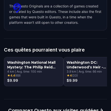
The Questo Originals are a collection of games created
or curated by Questo editors. These include also the first
games that were built in Questo, in a time when the
platform wasn't still open to other creators.
Ces quêtes pourraient vous plaire
Washington National Mall
Washington DC:
Mystery: The Philip Reid
Underwood’s Heir -
Time Capsule
4
km
|
Avg. time:
100
min
Reckoning
3.9
km
|
Avg. time:
66
min
★
4.4
(
69
)
★
4
(
33
)
$9.99
$9.99
Comparez Questo aux visites guidées à