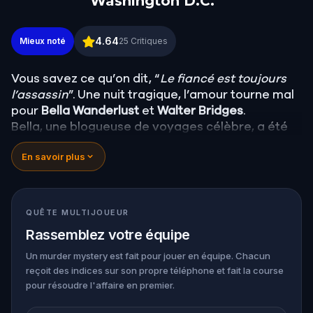
Washington D.C.
Enquête sur Meurtre : Résolvez le Cas à Northwes
4.64
Mieux noté
25
Critiques
Vous savez ce qu’on dit, “
Le fiancé est toujours
l’assassin
”. Une nuit tragique, l’amour tourne mal
pour
Bella Wanderlust
et
Walter Bridges
.
Bella, une blogueuse de voyages célèbre, a été
retrouvée
morte
lors du Tour Fantôme conduit
En savoir plus
par le théâtral
Percy Shadows
. Et maintenant,
c’est à vous de découvrir la vérité.
Est-ce que ce meutre a été commis par Walter, le
fiancé obsessif ?
QUÊTE MULTIJOUEUR
Ou par Percy, le guide au penchant pour le grand
Rassemblez votre équipe
spectacle ?
Ou encore par quelqu’un d’autre, tapis dans
Un murder mystery est fait pour jouer en équipe. Chacun
reçoit des indices sur son propre téléphone et fait la course
l’ombre ?
pour résoudre l'affaire en premier.
🔎 Rassemblez les indices, interrogez les
suspects, et révélez le véritable meurtrier avant