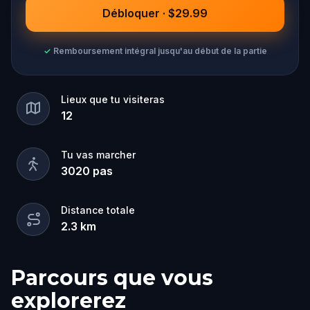
Débloquer · $29.99
✓
Remboursement intégral jusqu'au début de la partie
Lieux que tu visiteras
12
Tu vas marcher
3020
pas
Distance totale
2.3
km
Parcours que vous
explorerez
Départ
Arrivée