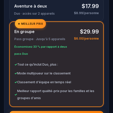
qu’il ne frappe à nouveau. Préparez de quoi noter
$17.99
Aventure à deux
les preuves.
$8.99/personne
Duo · accès sur 2 appareils
★
MEILLEUR PRIX
✓
$29.99
En groupe
✓
$6.00/personne
Pass groupe · Jusqu'à 5 appareils
✓
Économisez 33 % par rapport à deux
✓
pass Duo
✓
Tout ce qu’inclut Duo, plus :
✓
Mode multijoueur sur le classement
✓
Classement d'équipe en temps réel
Meilleur rapport qualité-prix pour les familles et les
✓
groupes d'amis