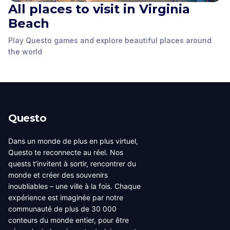
All places to visit in Virginia
Virginia Beach
Atlantic Wildfowl
Boardwalk Birds
Boardwalk
Heritage Museum
Cotton Candy Wing
Beach
Virginia Legends Park
Sculpture
Virginia Beach
,
Virginia Beach
,
Mural
Virginia Beach
,
Virginia Beach
,
Virginia Beach
,
Play Questo games and explore beautiful places around
United States of
United States of
United States of
United States of
the world
United States of
America
America
America
America
America
Questo
Dans un monde de plus en plus virtuel,
Questo te reconnecte au réel. Nos
quests t’invitent à sortir, rencontrer du
monde et créer des souvenirs
inoubliables – une ville à la fois. Chaque
expérience est imaginée par notre
communauté de plus de 30 000
conteurs du monde entier, pour être