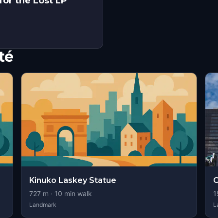
for the Lost LP
té
Kinuko Laskey Statue
727
m ·
10
min walk
1
Landmark
L