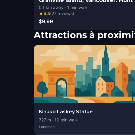
Granville Island, Vancouver: Hunt 
0.1
km away
·
1
min walk
★
4.4
(
27
reviews
)
$9.99
Attractions à proximi
Kinuko Laskey Statue
727
m ·
10
min walk
Landmark