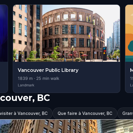
Vancouver Public Library
M
1839
m ·
25
min walk
1
Landmark
L
couver, BC
 visiter à Vancouver, BC
Que faire à Vancouver, BC
Granv