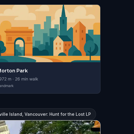
orton Park
972
m ·
26
min walk
andmark
ille Island, Vancouver: Hunt for the Lost LP