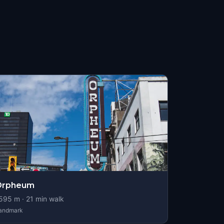
Orpheum
595
m ·
21
min walk
andmark