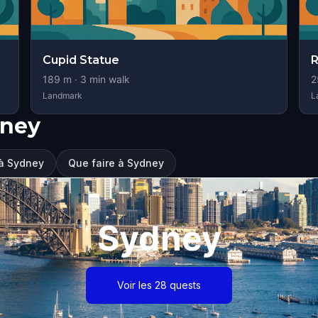
Cupid Statue
R
189
m ·
3
min walk
2
Landmark
L
dney
 à Sydney
Que faire à Sydney
Sydney
Voir les 28 quests