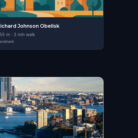
ichard Johnson Obelisk
55
m ·
3
min walk
andmark