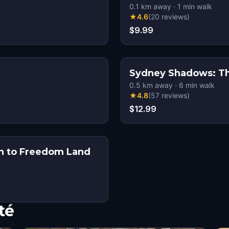
0.1
km away
·
1
min walk
★
4.6
(
20
reviews
)
$9.99
Sydney Shadows: Th
0.5
km away
·
6
min walk
★
4.8
(
57
reviews
)
$12.99
on to Freedom Land
té