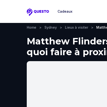
Cadeaux
Questo
Home
>
Sydney
>
Lieux à visiter
>
Matthe
Matthew Flinders
quoi faire à prox