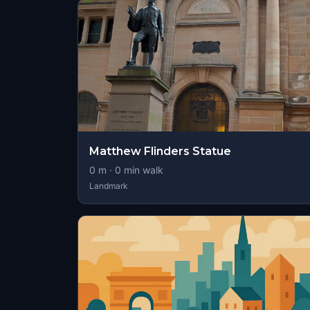
Matthew Flinders Statue
0
m ·
0
min walk
Landmark