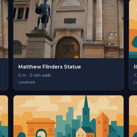
Matthew Flinders Statue
I
0
m ·
0
min walk
1
Landmark
L