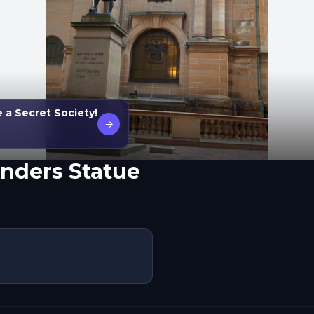
e a Secret Society!
→
nders Statue