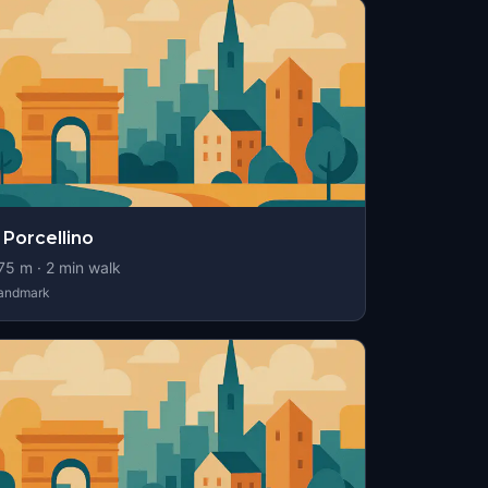
l Porcellino
75
m ·
2
min walk
andmark