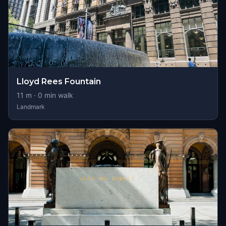
Lloyd Rees Fountain
11
m ·
0
min walk
Landmark