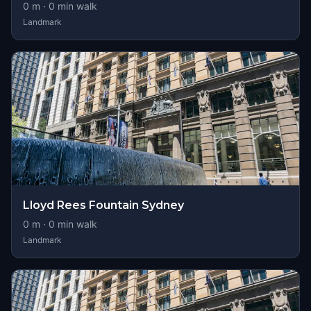
0
m ·
0
min walk
Landmark
Lloyd Rees Fountain Sydney
0
m ·
0
min walk
Landmark