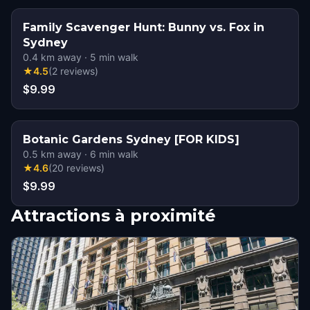
Family Scavenger Hunt: Bunny vs. Fox in
Sydney
0.4
km away
·
5
min walk
★
4.5
(
2
reviews
)
$9.99
Botanic Gardens Sydney [FOR KIDS]
0.5
km away
·
6
min walk
★
4.6
(
20
reviews
)
$9.99
Attractions à proximité