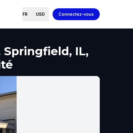
FR
USD
Connectez-vous
pringfield, IL,
ité