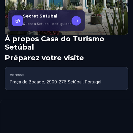
Secret Setubal
🎲
→
Quest a Setubal
· self-guided
À propos
Casa do Turismo
Setúbal
Préparez votre visite
Adresse
Praça de Bocage, 2900-276 Setúbal, Portugal