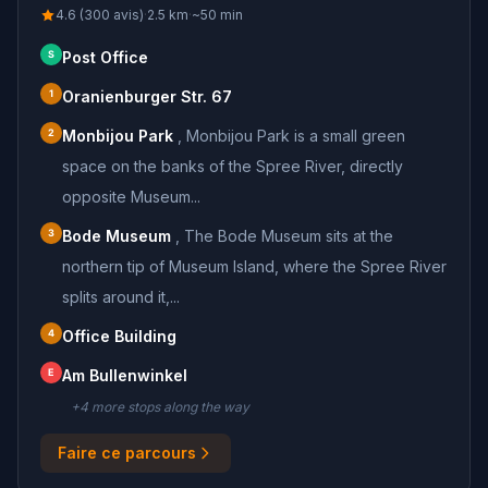
4.6 (300 avis)
·
2.5
km
·
~
50
min
S
Post Office
1
Oranienburger Str. 67
2
Monbijou Park
,
Monbijou Park is a small green
space on the banks of the Spree River, directly
opposite Museum...
3
Bode Museum
,
The Bode Museum sits at the
northern tip of Museum Island, where the Spree River
splits around it,...
4
Office Building
E
Am Bullenwinkel
+
4
more stop
s
along the way
Faire ce parcours