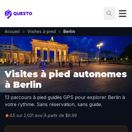
Questo
Accueil
>
Visites à pied
>
Berlin
Visites à pied autonomes
à Berlin
13 parcours à pied guidés GPS pour explorer Berlin à
votre rythme. Sans réservation, sans guide.
4.5 sur 2,021 avis
|
À partir de $6.99