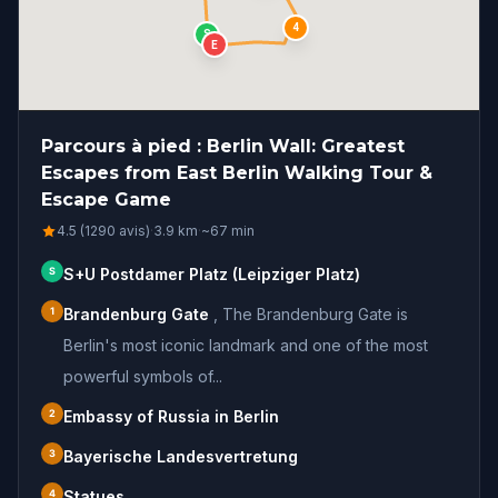
4
S
E
Parcours à pied : Berlin Wall: Greatest
Escapes from East Berlin Walking Tour &
Escape Game
4.5 (1290 avis)
·
3.9
km
·
~
67
min
S
S+U Postdamer Platz (Leipziger Platz)
1
Brandenburg Gate
,
The Brandenburg Gate is
Berlin's most iconic landmark and one of the most
powerful symbols of...
2
Embassy of Russia in Berlin
3
Bayerische Landesvertretung
4
Statues