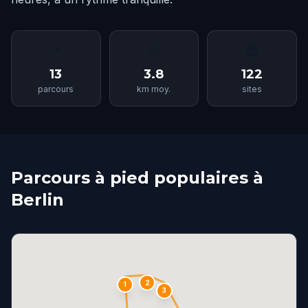
📍
📏
🏛
13
3.8
122
parcours
km moy.
sites
Parcours à pied populaires à
Berlin
2
1
3