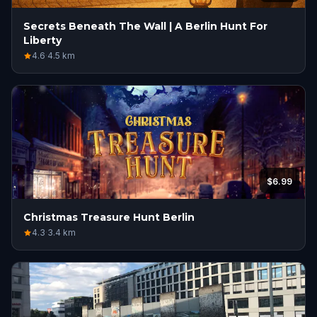
Secrets Beneath The Wall | A Berlin Hunt For
Liberty
4.6
·
4.5
km
$6.99
Christmas Treasure Hunt Berlin
4.3
·
3.4
km