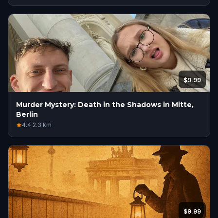
$9.99
Murder Mystery: Death in the Shadows in Mitte,
Berlin
4.4
·
2.3
km
$9.99