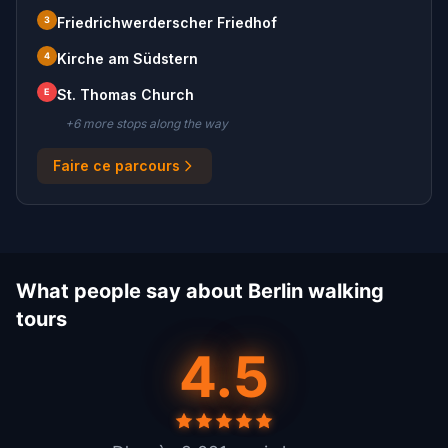
3
Friedrichwerderscher Friedhof
4
Kirche am Südstern
E
St. Thomas Church
+
6
more stop
s
along the way
Faire ce parcours
What people say about Berlin walking
tours
4.5