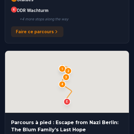
E
DDR Wachturm
+
4
more stop
s
along the way
Faire ce parcours
S
1
2
3
4
E
Parcours à pied : Escape from Nazi Berlin:
The Blum Family’s Last Hope