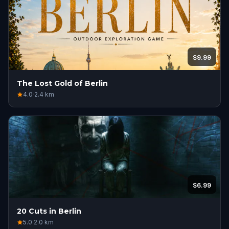
$9.99
The Lost Gold of Berlin
4.0
·
2.4
km
$6.99
20 Cuts in Berlin
5.0
·
2.0
km