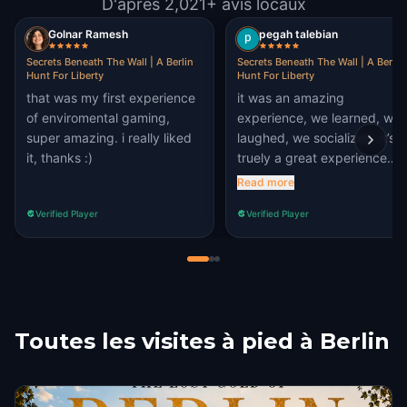
D'après 2,021+ avis locaux
Golnar Ramesh
pegah talebian
Secrets Beneath The Wall | A Berlin
Secrets Beneath The Wall | A Berlin
Hunt For Liberty
Hunt For Liberty
that was my first experience
it was an amazing
of enviromental gaming,
experience, we learned, we
super amazing. i really liked
laughed, we socialized. it’s
it, thanks :)
truely a great experience
even for people who are
Read more
living in berlin. I visited new
Verified Player
Verified Player
places that I’ve never visite
before. puzzles are also
challenging and interesting 
solve. absolutely
recommended.
Toutes les visites à pied à Berlin