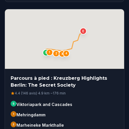
E
1
S
4
2
3
Parcours à pied : Kreuzberg Highlights
Berlin: The Secret Society
4.4 (146 avis)
·
4.9
km
·
~
176
min
S
Viktoriapark and Cascades
1
Mehringdamm
2
Marheineke Markthalle