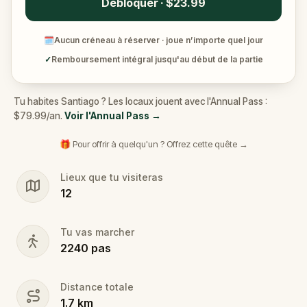
Débloquer · $23.99
🗓
Aucun créneau à réserver · joue n’importe quel jour
✓
Remboursement intégral jusqu'au début de la partie
Tu habites Santiago ? Les locaux jouent avec l'Annual Pass :
$79.99/an.
Voir l'Annual Pass
→
🎁 Pour offrir à quelqu'un ? Offrez cette quête →
Lieux que tu visiteras
12
Tu vas marcher
2240
pas
Distance totale
1.7
km