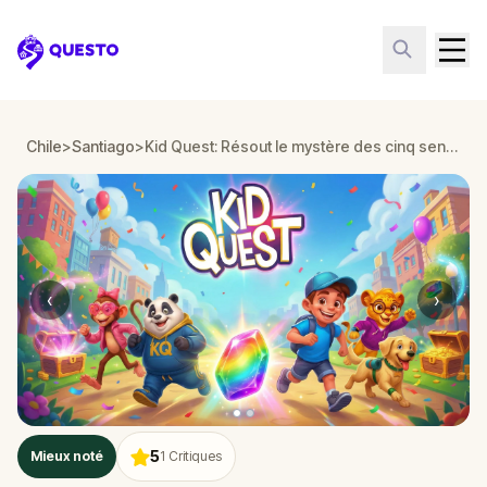
Questo
Chile
>
Santiago
>
Kid Quest: Résout le mystère des cinq sens perdus à Santiago
‹
›
5
Mieux noté
1
Critiques