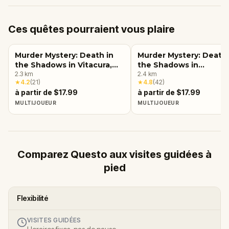
Ces quêtes pourraient vous plaire
Murder Mystery: Death in
Murder Mystery: Death 
the Shadows in Vitacura,
the Shadows in
Santiago
2.3
km
Providencia, Santiago
2.4
km
★
4.2
(
21
)
★
4.8
(
42
)
à partir de $17.99
à partir de $17.99
MULTIJOUEUR
MULTIJOUEUR
Comparez Questo aux visites guidées à
pied
Flexibilité
VISITES GUIDÉES