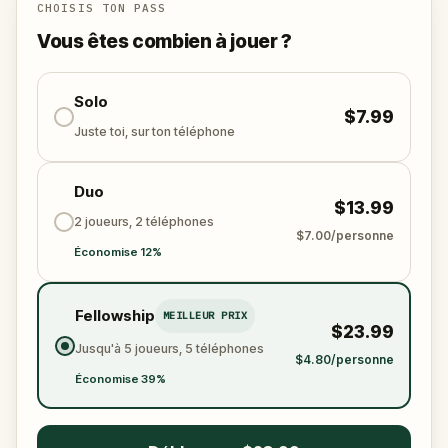
Qui a volé la Sensi-Gemme ?
Est-ce que l’équipe
CHOISIS TON PASS
pourra résoudre toutes les énigmes, suivre les
Vous êtes combien à jouer ?
indices, et restaurer les cinq sens avant qu’il ne soit
trop tard ?
🌈 Rejoint
Solo
Kid Quest
pour cette aventure au grand-
$7.99
air,
restaurer les cinq sens et trouver la Sensi-
Juste toi, sur ton téléphone
Gemme !
Duo
$13.99
2 joueurs, 2 téléphones
$7.00/personne
Économise 12%
Fellowship
MEILLEUR PRIX
$23.99
Jusqu'à 5 joueurs, 5 téléphones
$4.80/personne
Économise 39%