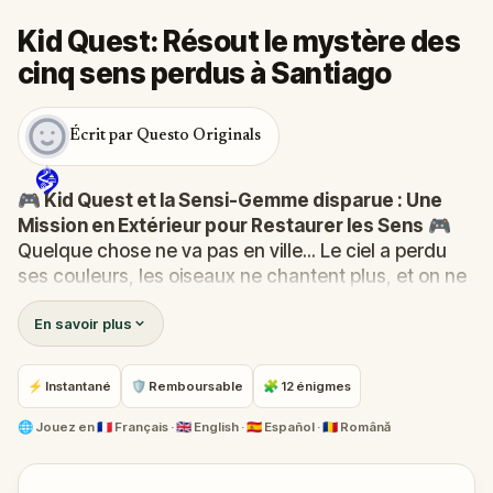
Kid Quest: Résout le mystère des
cinq sens perdus à Santiago
Écrit par Questo Originals
🎮 Kid Quest et la Sensi-Gemme disparue : Une
Mission en Extérieur pour Restaurer les Sens
🎮
Quelque chose ne va pas en ville... Le ciel a perdu
ses couleurs, les oiseaux ne chantent plus, et on ne
sent plus les gâteaux de la pâtisserie. La Sensi-
En savoir plus
Gemme, la source de la vue, de l'ouïe, du goût et du
toucher, a disparu !
Quand Robert reçoit un appel du Calin-Com, il se
⚡ Instantané
🛡 Remboursable
🧩 12 énigmes
transforme en
Kid Quest
et assemble sa fidèle
équipe :
Pandi, Rocky, Sandy et Zee
. Tous
🌐
Jouez en
🇫🇷 Français · 🇬🇧 English · 🇪🇸 Español · 🇷🇴 Română
ensemble, ils vont devoir retrouver la gemme perdue
et la ramener à sa place.