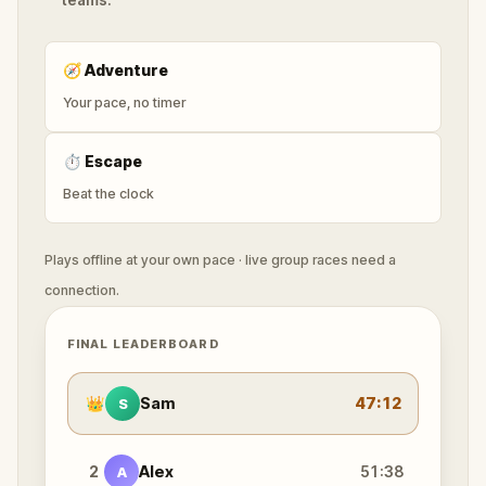
🧭
Adventure
Your pace, no timer
⏱
Escape
Beat the clock
Plays offline at your own pace · live group races need a
connection.
FINAL LEADERBOARD
👑
Sam
47:12
S
2
Alex
51:38
A