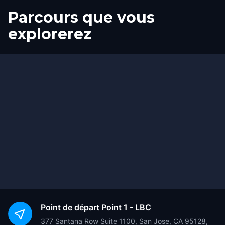
Parcours que vous
explorerez
Départ
Arrivée
Point de départ
Point 1 - LBC
377 Santana Row Suite 1100, San Jose, CA 95128,