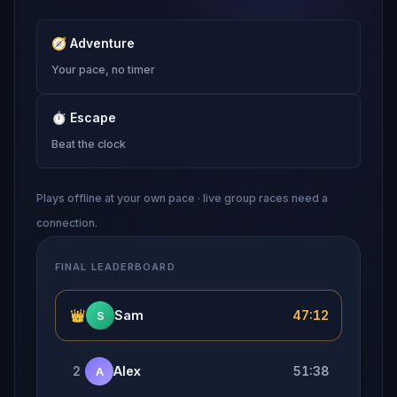
🧭
Adventure
Your pace, no timer
⏱
Escape
Beat the clock
Plays offline at your own pace · live group races need a
connection.
FINAL LEADERBOARD
👑
Sam
47:12
S
2
Alex
51:38
A