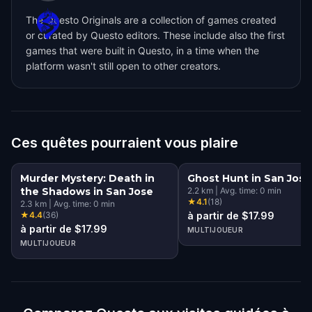
The Questo Originals are a collection of games created
or curated by Questo editors. These include also the first
games that were built in Questo, in a time when the
platform wasn't still open to other creators.
Ces quêtes pourraient vous plaire
Murder Mystery: Death in
Ghost Hunt in San Jose
the Shadows in San Jose
2.2
km
|
Avg. time:
0
min
★
4.1
(
18
)
2.3
km
|
Avg. time:
0
min
★
4.4
(
36
)
à partir de $17.99
à partir de $17.99
MULTIJOUEUR
MULTIJOUEUR