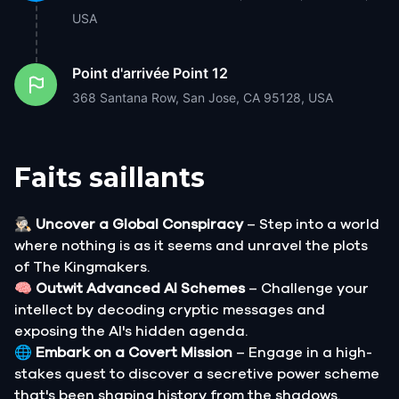
USA
Point d'arrivée
Point 12
368 Santana Row, San Jose, CA 95128, USA
Faits saillants
🕵🏻‍♂️
Uncover a Global Conspiracy
– Step into a world
where nothing is as it seems and unravel the plots
of The Kingmakers.
🧠
Outwit Advanced AI Schemes
– Challenge your
intellect by decoding cryptic messages and
exposing the AI's hidden agenda.
🌐
Embark on a Covert Mission
– Engage in a high-
stakes quest to discover a secretive power scheme
that's been shaping history from the shadows.