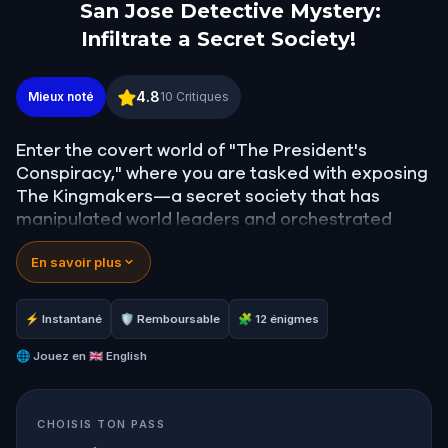
San Jose Detective Mystery:
Infiltrate a Secret Society!
San Jose Detective Mystery: Infiltrate a Secret Soc
4.8
Mieux noté
10
Critiques
Enter the covert world of "The President's
Conspiracy," where you are tasked with exposing
The Kingmakers—a secret society that has
manipulated world leaders and orchestrated
global events from the shadows for centuries. A
En savoir plus
whistleblower has come forward with alarming
information, thrusting you into a high-stakes
game of deceit.
⚡ Instantané
🛡 Remboursable
🧩 12 énigmes
Your mission: stay one step ahead, decode the
secrets, and unravel the conspiracy before their
🌐
Jouez en
🇬🇧 English
next grand scheme is unleashed.
Will you be the one to expose the truth and save
CHOISIS TON PASS
the world from an invisible tyranny?