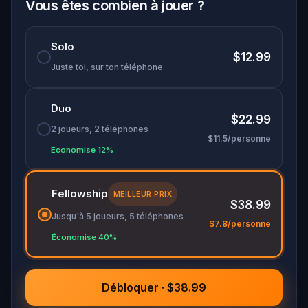
Oh... and don't forget to say
thank you
...
Vous êtes combien à jouer ?
Solo
$12.99
Juste toi, sur ton téléphone
Duo
$22.99
2 joueurs, 2 téléphones
$11.5/personne
Économise 12%
Fellowship
MEILLEUR PRIX
$38.99
Jusqu'à 5 joueurs, 5 téléphones
$7.8/personne
Économise 40%
Débloquer · $38.99