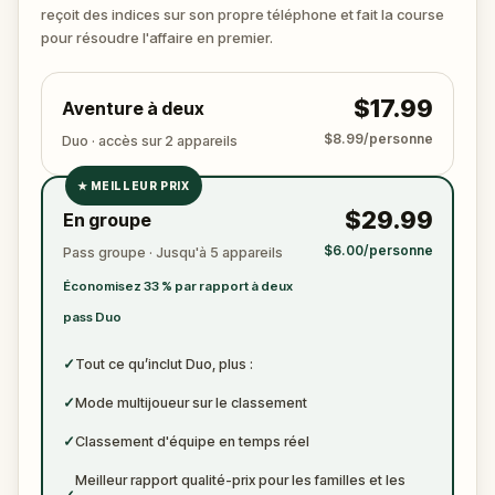
?
reçoit des indices sur son propre téléphone et fait la course
🔎 Rassemblez les indices, interrogez les
pour résoudre l'affaire en premier.
suspects, et révélez le véritable meurtrier avant
qu’il ne frappe à nouveau. Préparez de quoi noter
$17.99
Aventure à deux
les preuves.
$8.99/personne
Duo · accès sur 2 appareils
★
MEILLEUR PRIX
✓
$29.99
En groupe
✓
$6.00/personne
Pass groupe · Jusqu'à 5 appareils
✓
Économisez 33 % par rapport à deux
✓
pass Duo
✓
Tout ce qu’inclut Duo, plus :
✓
Mode multijoueur sur le classement
✓
Classement d'équipe en temps réel
Meilleur rapport qualité-prix pour les familles et les