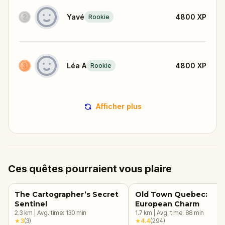
Yavé
4800
XP
Rookie
Léa A
4800
XP
Rookie
Afficher plus
Ces quêtes pourraient vous plaire
The Cartographer’s Secret
Old Town Quebec:
Sentinel
European Charm
2.3
km
|
Avg. time:
130
min
1.7
km
|
Avg. time:
88
min
★
3
(
3
)
★
4.4
(
294
)