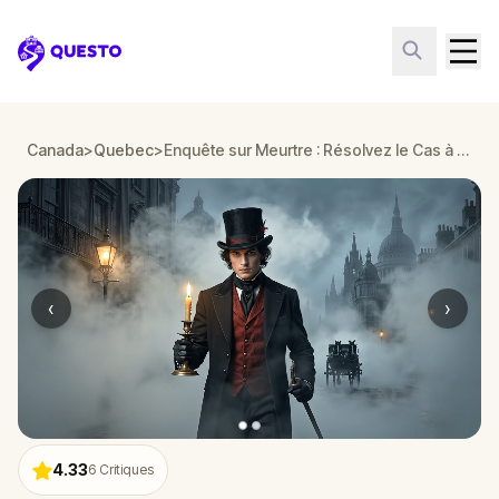
Questo
Canada
>
Quebec
>
Enquête sur Meurtre : Résolvez le Cas à Quebec
‹
›
4.33
6
Critiques