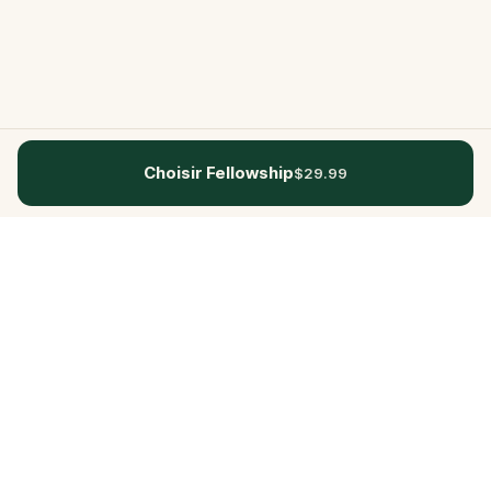
Choisir Fellowship
$29.99
Questo
Dans un monde de plus en plus virtuel,
Questo te reconnecte au réel. Nos