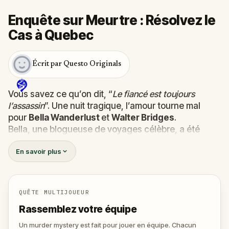
Enquête sur Meurtre : Résolvez le
Cas à Quebec
Écrit par Questo Originals
Vous savez ce qu’on dit, “
Le fiancé est toujours
l’assassin
”. Une nuit tragique, l’amour tourne mal
pour
Bella Wanderlust
et
Walter Bridges
.
Bella, une blogueuse de voyages célèbre, a été
retrouvée
morte
lors du Tour Fantôme conduit par le
En savoir plus
théâtral
Percy Shadows
. Et maintenant, c’est à vous
de découvrir la vérité.
Est-ce que ce meutre a été commis par Walter, le
fiancé obsessif ?
QUÊTE MULTIJOUEUR
Ou par Percy, le guide au penchant pour le grand
Rassemblez votre équipe
spectacle ?
Ou encore par quelqu’un d’autre, tapis dans l’ombre
Un murder mystery est fait pour jouer en équipe. Chacun