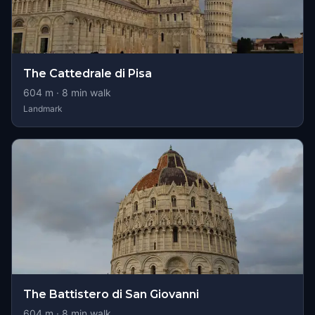
The Cattedrale di Pisa
604
m ·
8
min walk
Landmark
The Battistero di San Giovanni
604
m ·
8
min walk