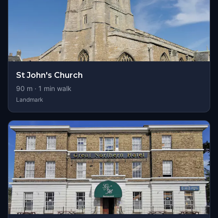
St John's Church
90
m ·
1
min walk
Landmark