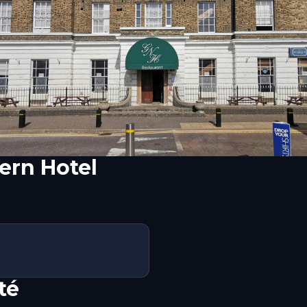
ern Hotel
té