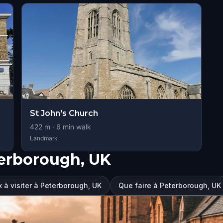
St John's Church
422
m ·
6
min walk
Landmark
terborough, UK
x à visiter à Peterborough, UK
Que faire à Peterborough, UK