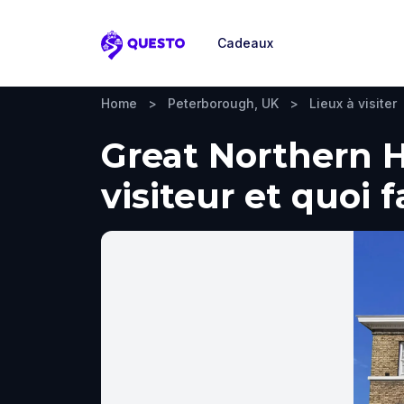
Cadeaux
Questo
Home
>
Peterborough, UK
>
Lieux à visiter
Great Northern H
visiteur et quoi 