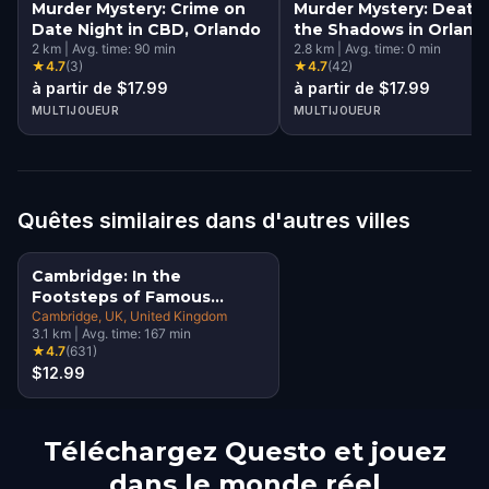
Murder Mystery: Crime on
Murder Mystery: Death 
Date Night in CBD, Orlando
the Shadows in Orland
2
km
|
Avg. time:
90
min
2.8
km
|
Avg. time:
0
min
★
4.7
(
3
)
★
4.7
(
42
)
à partir de $17.99
à partir de $17.99
MULTIJOUEUR
MULTIJOUEUR
Quêtes similaires dans d'autres villes
Cambridge: In the
Footsteps of Famous
Alumni Walking Tour &
Cambridge, UK
, United Kingdom
3.1
km
|
Avg. time:
167
min
Escape Game
★
4.7
(
631
)
$12.99
Téléchargez Questo et jouez
dans le monde réel