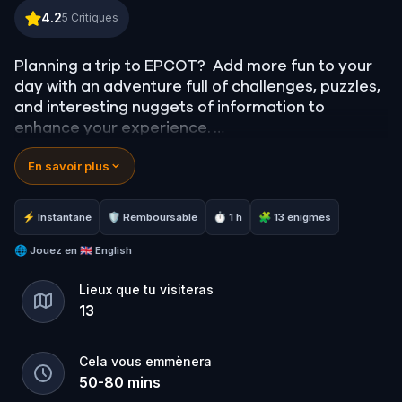
Exploring Epcot
4.2
5
Critiques
Planning a trip to EPCOT? Add more fun to your
day with an adventure full of challenges, puzzles,
and interesting nuggets of information to
enhance your experience.
En savoir plus
Immerse yourself in the unique cultures on
display around the World Showcase as you
journey around the park.
⚡ Instantané
🛡 Remboursable
⏱ 1 h
🧩 13 énigmes
**This quest can only be played during park
🌐
Jouez en
🇬🇧 English
operating hours. Please check the official hours
Lieux que tu visiteras
for Epcot as they may change daily**
13
Cela vous emmènera
50
-
80
mins