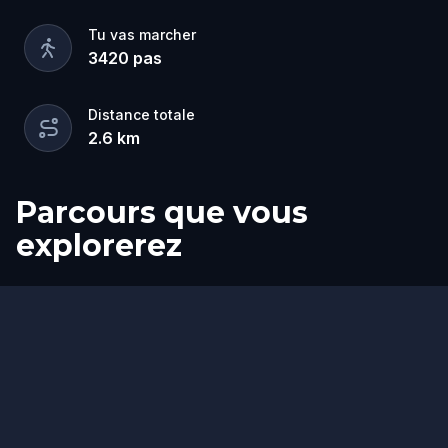
Tu vas marcher
3420
pas
Distance totale
2.6
km
Parcours que vous
explorerez
Départ
Arrivée