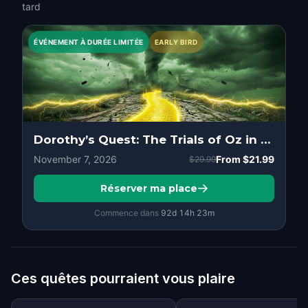
tard
ÉVÉNEMENT À DURÉE LIMITÉE
EARLY BIRD
Dorothy’s Quest: The Trials of Oz in Orlando
November 7, 2026
From
$21.99
$29.99
Réserver ma place
Commence dans
92d
14
h
23
m
Ces quêtes pourraient vous plaire