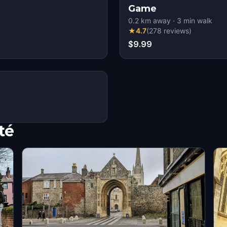
Game
0.2
km away
·
3
min walk
★
4.7
(
278
reviews
)
$9.99
té