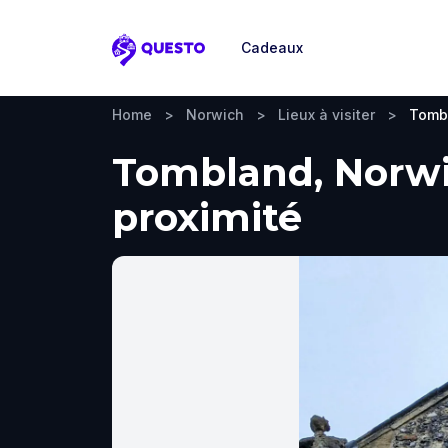
Cadeaux
Questo
Home
>
Norwich
>
Lieux à visiter
>
Tomb
Tombland, Norwic
proximité