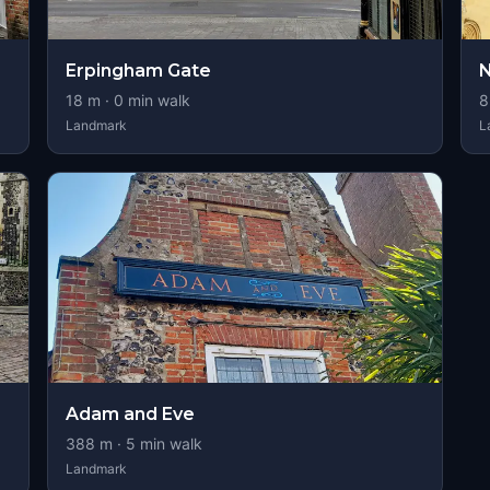
Erpingham Gate
N
18
m ·
0
min walk
8
Landmark
L
Adam and Eve
388
m ·
5
min walk
Landmark