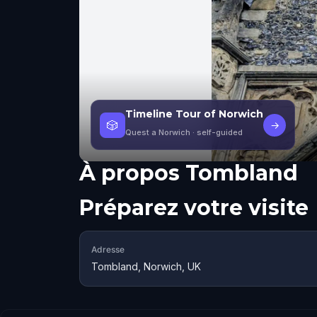
Timeline Tour of Norwich
🎲
→
Quest a Norwich
· self-guided
À propos
Tombland
Préparez votre visite
Adresse
Tombland, Norwich, UK