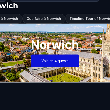
rwich
r à Norwich
Que faire à Norwich
Timeline Tour of Norwi
Norwich
Voir les 4 quests