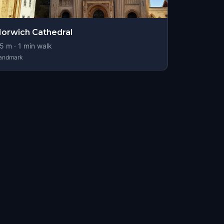
orwich Cathedral
5
m ·
1
min walk
andmark