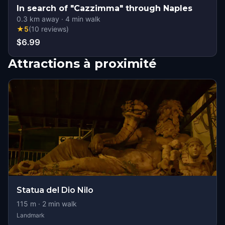
In search of "Cazzimma" through Naples
0.3
km away
·
4
min walk
★
5
(
10
reviews
)
$6.99
Attractions à proximité
Statua del Dio Nilo
115
m ·
2
min walk
Landmark