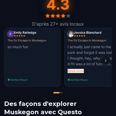
4.3
D'après 27+ avis locaux
Emily Ratledge
Jessica Blanchard
The Oz Escape in Muskegon
The Oz Escape in Muskegon
so much fun
I actually just came to the
park and forgot it was today
I thought, hey, why not join
in?It was a lot of fun! Met
some cool people and got in
Read more
my steps
Verified Player
Verified Player
Des façons d'explorer
Muskegon avec Questo