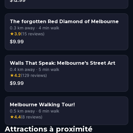
$12.99
The forgotten Red Diamond of Melbourne
0.3
km away
·
4
min walk
★
3.9
(
15
reviews
)
$9.99
Walls That Speak: Melbourne's Street Art
0.4
km away
·
5
min walk
★
4.2
(
129
reviews
)
$9.99
Melbourne Walking Tour!
0.5
km away
·
6
min walk
★
4.4
(
8
reviews
)
Attractions à proximité