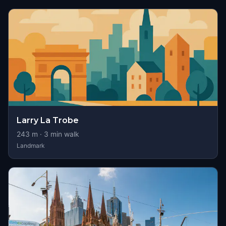
Larry La Trobe
243
m ·
3
min walk
Landmark