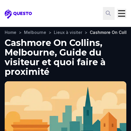
Questo
Home
>
Melbourne
>
Lieux à visiter
>
Cashmore On Collin
Cashmore On Collins,
Melbourne, Guide du
visiteur et quoi faire à
proximité