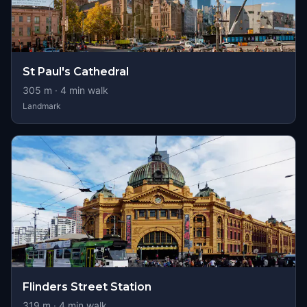
St Paul's Cathedral
305
m ·
4
min walk
Landmark
Flinders Street Station
319
m ·
4
min walk