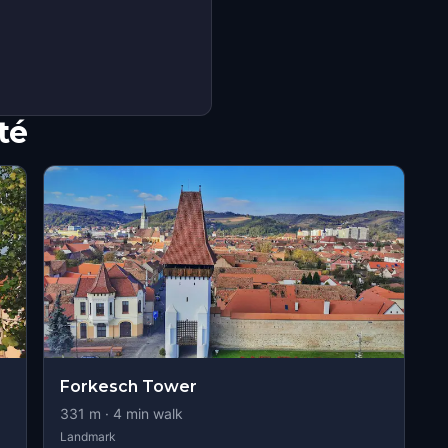
té
Forkesch Tower
331
m ·
4
min walk
Landmark