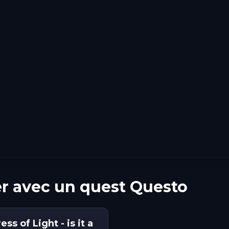
er avec un quest Questo
s of Light - is it a