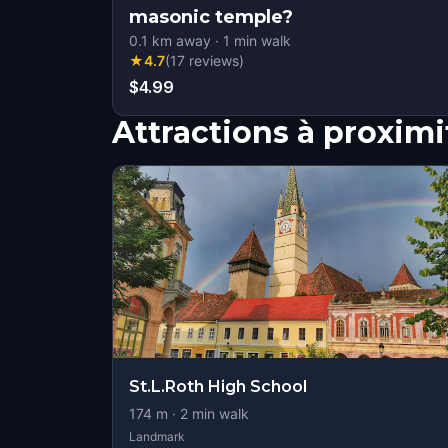
masonic temple?
0.1
km away
·
1
min walk
★
4.7
(
17
reviews
)
$4.99
Attractions à proximi
St.L.Roth High School
174
m ·
2
min walk
Landmark