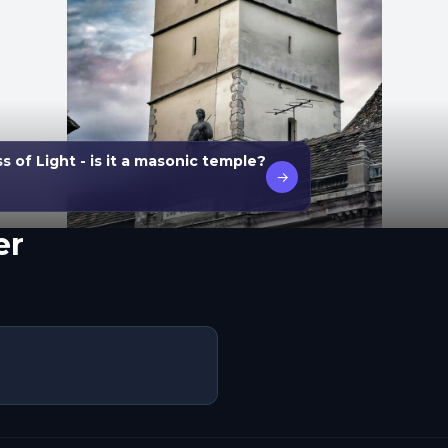
s of Light - is it a masonic temple?
→
er