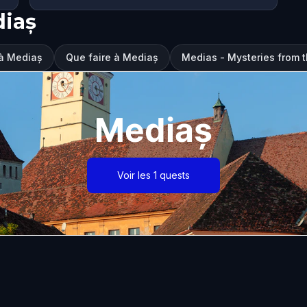
diaș
 à Mediaș
Que faire à Mediaș
Medias - Mysteries from th
Mediaș
Voir les 1 quests