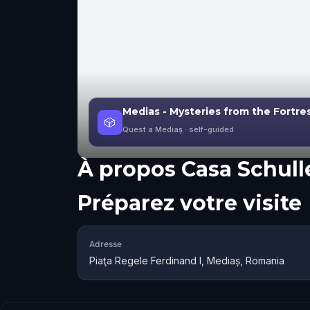
Medias - Mysteries from the Fortres
🎲
Quest a Mediaș
· self-guided
À propos
Casa Schull
Préparez votre visite
Adresse
Piaţa Regele Ferdinand I, Mediaș, Romania