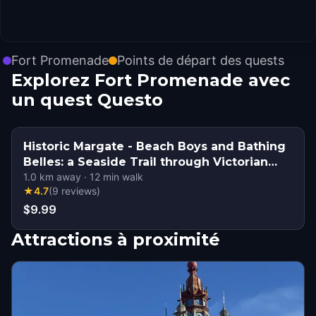
Fort Promenade
Points de départ des quests
Explorez Fort Promenade avec
un quest Questo
Historic Margate - Beach Boys and Bathing
Belles: a Seaside Trail through Victorian
Margate
1.0
km away
·
12
min walk
★
4.7
(
9
reviews
)
$9.99
Attractions à proximité