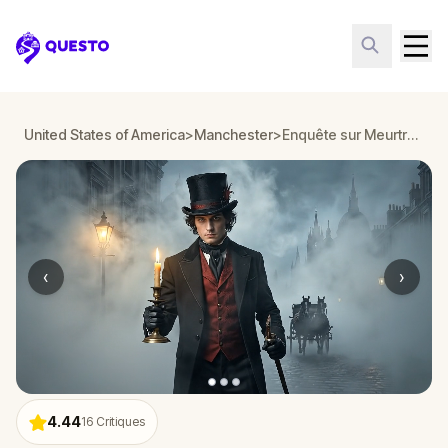
Questo
United States of America
>
Manchester
>
Enquête sur Meurtre : Résolvez le Cas à Manchester
‹
›
4.44
16
Critiques