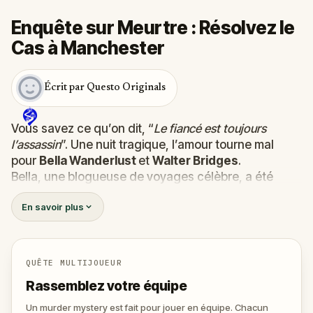
Enquête sur Meurtre : Résolvez le
Cas à Manchester
Écrit par Questo Originals
Vous savez ce qu’on dit, “
Le fiancé est toujours
l’assassin
”. Une nuit tragique, l’amour tourne mal
pour
Bella Wanderlust
et
Walter Bridges
.
Bella, une blogueuse de voyages célèbre, a été
retrouvée
morte
lors du Tour Fantôme conduit par le
En savoir plus
théâtral
Percy Shadows
. Et maintenant, c’est à vous
de découvrir la vérité.
Est-ce que ce meutre a été commis par Walter, le
fiancé obsessif ?
QUÊTE MULTIJOUEUR
Ou par Percy, le guide au penchant pour le grand
Rassemblez votre équipe
spectacle ?
Ou encore par quelqu’un d’autre, tapis dans l’ombre
Un murder mystery est fait pour jouer en équipe. Chacun