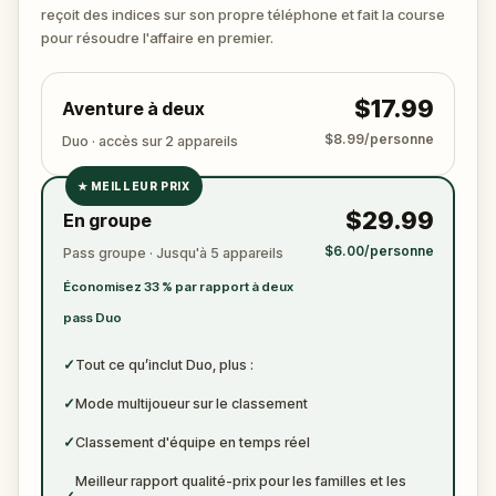
?
reçoit des indices sur son propre téléphone et fait la course
🔎 Rassemblez les indices, interrogez les
pour résoudre l'affaire en premier.
suspects, et révélez le véritable meurtrier avant
qu’il ne frappe à nouveau. Préparez de quoi noter
$17.99
Aventure à deux
les preuves.
$8.99/personne
Duo · accès sur 2 appareils
★
MEILLEUR PRIX
✓
$29.99
En groupe
✓
$6.00/personne
Pass groupe · Jusqu'à 5 appareils
✓
Économisez 33 % par rapport à deux
✓
pass Duo
✓
Tout ce qu’inclut Duo, plus :
✓
Mode multijoueur sur le classement
✓
Classement d'équipe en temps réel
Meilleur rapport qualité-prix pour les familles et les