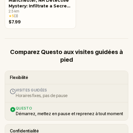
Manchester, NH Detective
Mystery: Infiltrate a Secret
Society!
2.5
km
★
5
(
3
)
$7.99
Comparez Questo aux visites guidées à
pied
Flexibilité
VISITES GUIDÉES
Horaires fixes, pas de pause
QUESTO
Démarrez, mettez en pause et reprenez à tout moment
Confidentialité