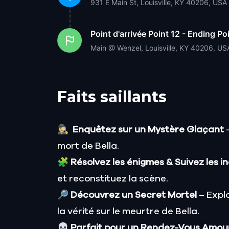
931 E Main St, Louisville, KY 40206, USA
Point d'arrivée
Point 12 - Ending Po
Main @ Wenzel, Louisville, KY 40206, US
Faits saillants
🕵️‍♂️
Enquêtez sur un Mystère Glaçant
–
mort de Bella.
🧩
Résolvez les énigmes & Suivez les i
et reconstituez la scène.
🔎
Découvrez un Secret Mortel
– Expl
la vérité sur le meurtre de Bella.
💀
Parfait pour un Rendez-Vous Amou