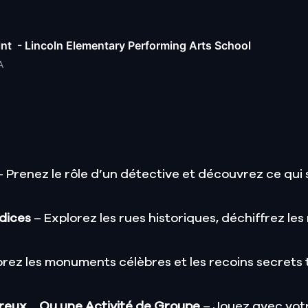
int - Lincoln Elementary Performing Arts School
A
 Prenez le rôle d’un détective et découvrez ce qui 
ndices
– Explorez les rues historiques, déchiffrez l
orez les monuments célèbres et les recoins secrets
reux… Ou une Activité de Groupe
– Jouez avec votr