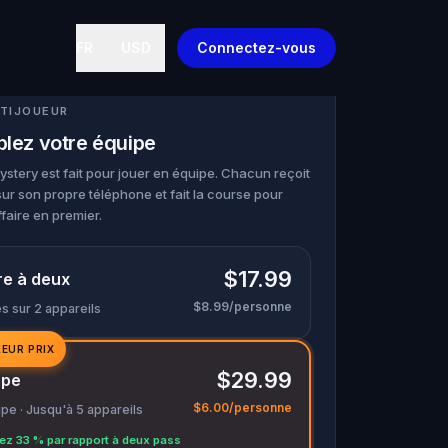
FR
USD
Connectez-vous
TIJOUEUR
lez votre équipe
stery est fait pour jouer en équipe. Chacun reçoit
sur son propre téléphone et fait la course pour
faire en premier.
$17.99
re à deux
$8.99/personne
s sur 2 appareils
LEUR PRIX
$29.99
upe
$6.00/personne
pe · Jusqu'à 5 appareils
z 33 % par rapport à deux pass