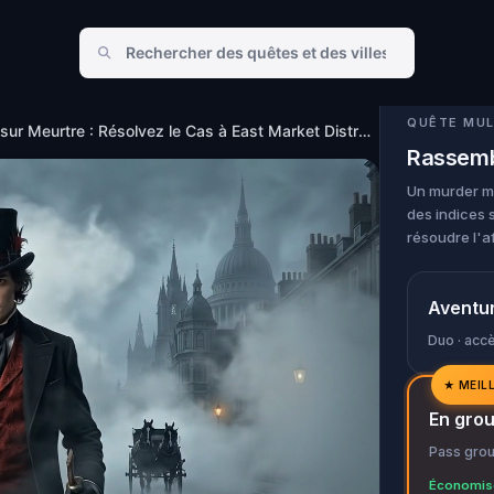
East Market District Louisville, KY
QUÊTE MUL
Enquête sur Meurtre : Résolvez le Cas à East Market District Louisville, KY
Rassemb
Un murder my
des indices 
résoudre l'af
Aventu
Duo · accè
★
MEIL
✓
En gro
✓
Pass grou
✓
Économise