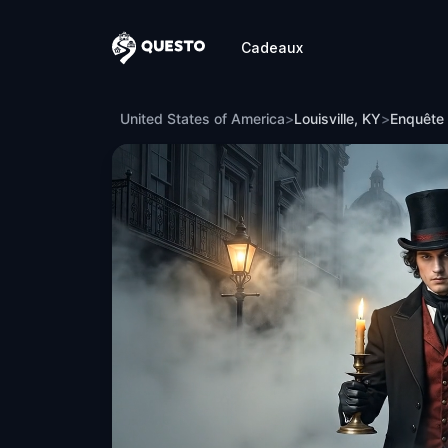
Cadeaux
Questo
Enquête sur Meurtre : Résolvez le Cas à 
United States of America
>
Louisville, KY
>