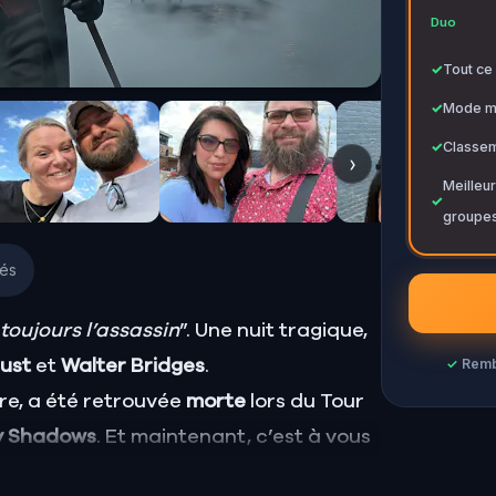
✓
Duo
✓
Tout ce 
✓
Mode mu
✓
Classem
›
Meilleur
✓
groupes
iés
 toujours l’assassin
”. Une nuit tragique,
✓
Rembo
lust
et
Walter Bridges
.
re, a été retrouvée
morte
lors du Tour
y Shadows
. Et maintenant, c’est à vous