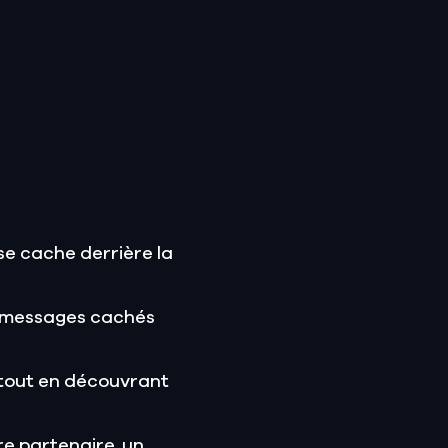
se cache derrière la
es messages cachés
 tout en découvrant
e partenaire, un