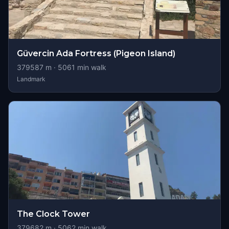
Güvercin Ada Fortress (Pigeon Island)
379587
m ·
5061
min walk
Landmark
The Clock Tower
379682
m ·
5062
min walk