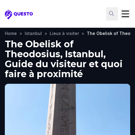
Questo
Home
>
Istanbul
>
Lieux à visiter
>
The Obelisk of Theod
The Obelisk of
Theodosius, Istanbul,
Guide du visiteur et quoi
faire à proximité