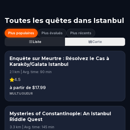
Toutes les quêtes dans
Istanbul
Plus populaires
Plus évalués
Plus récents
Liste
Carte
Enquête sur Meurtre : Résolvez le Cas à
Karaköy/Galata Istanbul
2.1 km | Avg. time: 90 min
4.5
à partir de $17.99
MULTIJOUEUR
Mysteries of Constantinople: An Istanbul
Riddle Quest
3.3 km | Avg. time: 145 min